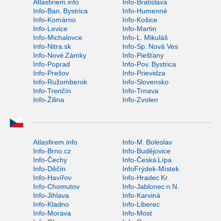
Atlasfiriem.info
Info-Bratislava
Info-Ban. Bystrica
Info-Humenné
Info-Komárno
Info-Košice
Info-Levice
Info-Martin
Info-Michalovce
Info-L. Mikuláš
Info-Nitra.sk
Info-Sp. Nová Ves
Info-Nové Zámky
Info-Piešťany
Info-Poprad
Info-Pov. Bystrica
Info-Prešov
Info-Prievidza
Info-Ružomberok
Info-Slovensko
Info-Trenčín
Info-Trnava
Info-Žilina
Info-Zvolen
Atlasfirem.info
Info-M. Boleslav
Info-Brno.cz
Info-Budějovice
Info-Čechy
Info-Česká Lípa
Info-Děčín
InfoFrýdek-Místek
Info-Havířov
Info-Hradec Kr.
Info-Chomutov
Info-Jablonec n.N.
Info-Jihlava
Info-Karviná
Info-Kladno
Info-Liberec
Info-Morava
Info-Most