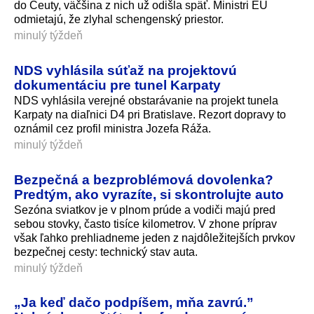
do Ceuty, väčšina z nich už odišla späť. Ministri EÚ
odmietajú, že zlyhal schengenský priestor.
minulý týždeň
NDS vyhlásila súťaž na projektovú
dokumentáciu pre tunel Karpaty
NDS vyhlásila verejné obstarávanie na projekt tunela
Karpaty na diaľnici D4 pri Bratislave. Rezort dopravy to
oznámil cez profil ministra Jozefa Ráža.
minulý týždeň
Bezpečná a bezproblémová dovolenka?
Predtým, ako vyrazíte, si skontrolujte auto
Sezóna sviatkov je v plnom prúde a vodiči majú pred
sebou stovky, často tisíce kilometrov. V zhone príprav
však ľahko prehliadneme jeden z najdôležitejších prvkov
bezpečnej cesty: technický stav auta.
minulý týždeň
„Ja keď dačo podpíšem, mňa zavrú.”