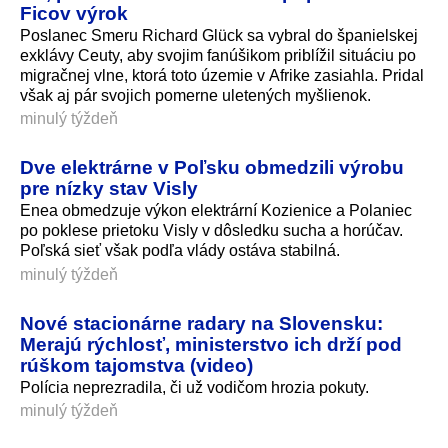
Ficov výrok
Poslanec Smeru Richard Glück sa vybral do španielskej
exklávy Ceuty, aby svojim fanúšikom priblížil situáciu po
migračnej vlne, ktorá toto územie v Afrike zasiahla. Pridal
však aj pár svojich pomerne uletených myšlienok.
minulý týždeň
Dve elektrárne v Poľsku obmedzili výrobu
pre nízky stav Visly
Enea obmedzuje výkon elektrární Kozienice a Polaniec
po poklese prietoku Visly v dôsledku sucha a horúčav.
Poľská sieť však podľa vlády ostáva stabilná.
minulý týždeň
Nové stacionárne radary na Slovensku:
Merajú rýchlosť, ministerstvo ich drží pod
rúškom tajomstva (video)
Polícia neprezradila, či už vodičom hrozia pokuty.
minulý týždeň