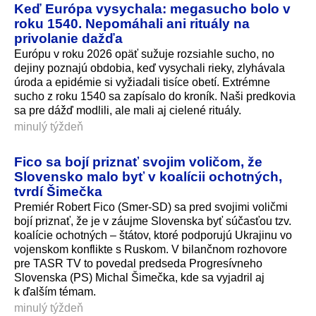
Keď Európa vysychala: megasucho bolo v
roku 1540. Nepomáhali ani rituály na
privolanie dažďa
Európu v roku 2026 opäť sužuje rozsiahle sucho, no
dejiny poznajú obdobia, keď vysychali rieky, zlyhávala
úroda a epidémie si vyžiadali tisíce obetí. Extrémne
sucho z roku 1540 sa zapísalo do kroník. Naši predkovia
sa pre dážď modlili, ale mali aj cielené rituály.
minulý týždeň
Fico sa bojí priznať svojim voličom, že
Slovensko malo byť v koalícii ochotných,
tvrdí Šimečka
Premiér Robert Fico (Smer-SD) sa pred svojimi voličmi
bojí priznať, že je v záujme Slovenska byť súčasťou tzv.
koalície ochotných – štátov, ktoré podporujú Ukrajinu vo
vojenskom konflikte s Ruskom. V bilančnom rozhovore
pre TASR TV to povedal predseda Progresívneho
Slovenska (PS) Michal Šimečka, kde sa vyjadril aj
k ďalším témam.
minulý týždeň