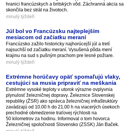
hranici francúzskych a britských vôd. Záchranná akcia sa
skončila bez strát na životoch.
minulý týždeň
Júl bol vo Francúzsku najteplejším
mesiacom od začiatku meraní
Francúzsko zažilo historicky najhorúcejší júl a tretí
najsuchší od začiatku meraní. Vysušená pôda mení
krajinu na sud s pušným prachom pre lesné požiare.
minulý týždeň
Extrémne horúčavy opäť spomaľujú vlaky,
cestujúci sa musia pripraviť na meškania
Extrémne vysoké teploty v utorok výrazne ovplyvnia
plynulosť železničnej dopravy. Železnice Slovenskej
republiky (ŽSR) ako správca železničnej infraštruktúry
zavádzajú od 10.00 h do 21.00 h na viacerých úsekoch
prechodné obmedzenie traťovej rýchlosti na
50 kilometrov za hodinu. Informoval o tom hovorca
Železničnej spoločnosti Slovensko (ZSSK) Ján Baček.