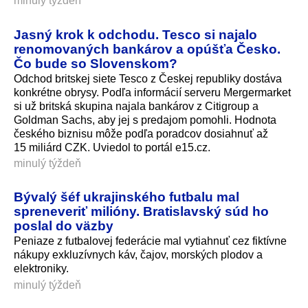
minulý týždeň
Jasný krok k odchodu. Tesco si najalo
renomovaných bankárov a opúšťa Česko.
Čo bude so Slovenskom?
Odchod britskej siete Tesco z Českej republiky dostáva
konkrétne obrysy. Podľa informácií serveru Mergermarket
si už britská skupina najala bankárov z Citigroup a
Goldman Sachs, aby jej s predajom pomohli. Hodnota
českého biznisu môže podľa poradcov dosiahnuť až
15 miliárd CZK. Uviedol to portál e15.cz.
minulý týždeň
Bývalý šéf ukrajinského futbalu mal
spreneveriť milióny. Bratislavský súd ho
poslal do väzby
Peniaze z futbalovej federácie mal vytiahnuť cez fiktívne
nákupy exkluzívnych káv, čajov, morských plodov a
elektroniky.
minulý týždeň