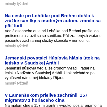
minulý týždeň
Na ceste pri Lehôtke pod Brehmi došlo k
zrážke sanitky s osobným autom, zranilo sa
päť ľudí
Vodič osobného auta pri Lehôtke pod Brehmi prešiel do
protismeru a zrazil sa so sanitkou. Päť zranených vrátane
pacientov záchrannej služby skončilo v nemocnici.
minulý týždeň
Jemenskí povstalci Húsíovia hlásia útok na
letisko v Saudskej Arábii
Jemenskí húsíovia tvrdia, že dronom vyradili radar na
letisku Nadžrán v Saudskej Arábii. Útok prichádza po
vyhlásení námornej blokády Rijádu.
minulý týždeň
V Lamanšskom prielive zachránili 157
migrantov z horiaceho člna
Na malom člne s 157 migrantmi vypukol požiar priamo na