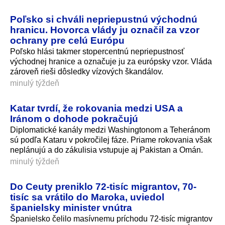
Poľsko si chváli nepriepustnú východnú
hranicu. Hovorca vlády ju označil za vzor
ochrany pre celú Európu
Poľsko hlási takmer stopercentnú nepriepustnosť
východnej hranice a označuje ju za európsky vzor. Vláda
zároveň rieši dôsledky vízových škandálov.
minulý týždeň
Katar tvrdí, že rokovania medzi USA a
Iránom o dohode pokračujú
Diplomatické kanály medzi Washingtonom a Teheránom
sú podľa Kataru v pokročilej fáze. Priame rokovania však
neplánujú a do zákulisia vstupuje aj Pakistan a Omán.
minulý týždeň
Do Ceuty preniklo 72-tisíc migrantov, 70-
tisíc sa vrátilo do Maroka, uviedol
španielsky minister vnútra
Španielsko čelilo masívnemu príchodu 72-tisíc migrantov