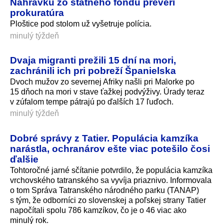
Nahrávku zo štátneho fondu preverí
prokuratúra
Ploštice pod stolom už vyšetruje polícia.
minulý týždeň
Dvaja migranti prežili 15 dní na mori,
zachránili ich pri pobreží Španielska
Dvoch mužov zo severnej Afriky našli pri Malorke po
15 dňoch na mori v stave ťažkej podvýživy. Úrady teraz
v zúfalom tempe pátrajú po ďalších 17 ľuďoch.
minulý týždeň
Dobré správy z Tatier. Populácia kamzíka
narástla, ochranárov ešte viac potešilo čosi
ďalšie
Tohtoročné jarné sčítanie potvrdilo, že populácia kamzíka
vrchovského tatranského sa vyvíja priaznivo. Informovala
o tom Správa Tatranského národného parku (TANAP)
s tým, že odborníci zo slovenskej a poľskej strany Tatier
napočítali spolu 786 kamzíkov, čo je o 46 viac ako
minulý rok.