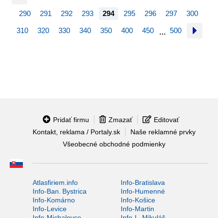
290
291
292
293
294
295
296
297
300
310
320
330
340
350
400
450
500
…
Pridať firmu
Zmazať
Editovať
Kontakt, reklama / Portaly.sk
Naše reklamné prvky
Všeobecné obchodné podmienky
Atlasfiriem.info
Info-Bratislava
Info-Ban. Bystrica
Info-Humenné
Info-Komárno
Info-Košice
Info-Levice
Info-Martin
Info-Michalovce
Info-L. Mikuláš