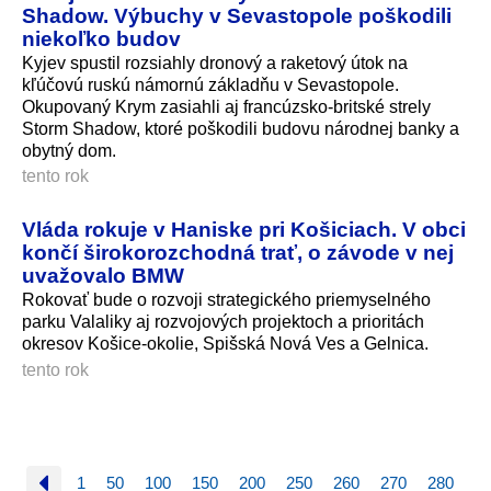
Shadow. Výbuchy v Sevastopole poškodili
niekoľko budov
Kyjev spustil rozsiahly dronový a raketový útok na
kľúčovú ruskú námornú základňu v Sevastopole.
Okupovaný Krym zasiahli aj francúzsko-britské strely
Storm Shadow, ktoré poškodili budovu národnej banky a
obytný dom.
tento rok
Vláda rokuje v Haniske pri Košiciach. V obci
končí širokorozchodná trať, o závode v nej
uvažovalo BMW
Rokovať bude o rozvoji strategického priemyselného
parku Valaliky aj rozvojových projektoch a prioritách
okresov Košice-okolie, Spišská Nová Ves a Gelnica.
tento rok
1
50
100
150
200
250
260
270
280