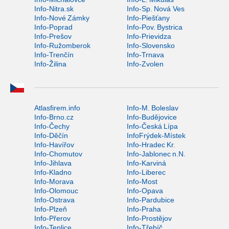
Info-Nitra.sk
Info-Sp. Nová Ves
Info-Nové Zámky
Info-Piešťany
Info-Poprad
Info-Pov. Bystrica
Info-Prešov
Info-Prievidza
Info-Ružomberok
Info-Slovensko
Info-Trenčín
Info-Trnava
Info-Žilina
Info-Zvolen
Atlasfirem.info
Info-M. Boleslav
Info-Brno.cz
Info-Budějovice
Info-Čechy
Info-Česká Lípa
Info-Děčín
InfoFrýdek-Místek
Info-Havířov
Info-Hradec Kr.
Info-Chomutov
Info-Jablonec n.N.
Info-Jihlava
Info-Karviná
Info-Kladno
Info-Liberec
Info-Morava
Info-Most
Info-Olomouc
Info-Opava
Info-Ostrava
Info-Pardubice
Info-Plzeň
Info-Praha
Info-Přerov
Info-Prostějov
Info-Teplice
Info-Třebíč