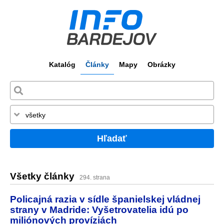
Katalóg
Články
Mapy
Obrázky
Hľadať
Všetky články
294. strana
Policajná razia v sídle španielskej vládnej
strany v Madride: Vyšetrovatelia idú po
miliónových províziách