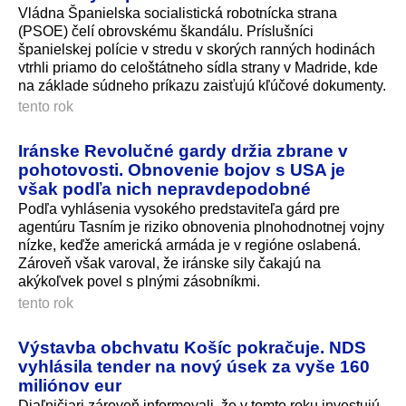
Vládna Španielska socialistická robotnícka strana
(PSOE) čelí obrovskému škandálu. Príslušníci
španielskej polície v stredu v skorých ranných hodinách
vtrhli priamo do celoštátneho sídla strany v Madride, kde
na základe súdneho príkazu zaisťujú kľúčové dokumenty.
tento rok
Iránske Revolučné gardy držia zbrane v
pohotovosti. Obnovenie bojov s USA je
však podľa nich nepravdepodobné
Podľa vyhlásenia vysokého predstaviteľa gárd pre
agentúru Tasním je riziko obnovenia plnohodnotnej vojny
nízke, keďže americká armáda je v regióne oslabená.
Zároveň však varoval, že iránske sily čakajú na
akýkoľvek povel s plnými zásobníkmi.
tento rok
Výstavba obchvatu Košíc pokračuje. NDS
vyhlásila tender na nový úsek za vyše 160
miliónov eur
Diaľničiari zároveň informovali, že v tomto roku investujú