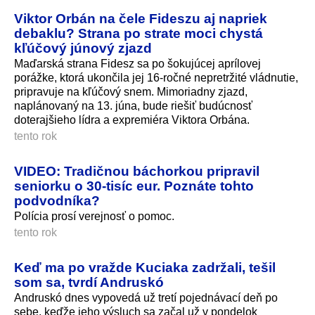
Viktor Orbán na čele Fideszu aj napriek
debaklu? Strana po strate moci chystá
kľúčový júnový zjazd
Maďarská strana Fidesz sa po šokujúcej aprílovej
porážke, ktorá ukončila jej 16-ročné nepretržité vládnutie,
pripravuje na kľúčový snem. Mimoriadny zjazd,
naplánovaný na 13. júna, bude riešiť budúcnosť
doterajšieho lídra a expremiéra Viktora Orbána.
tento rok
VIDEO: Tradičnou báchorkou pripravil
seniorku o 30-tisíc eur. Poznáte tohto
podvodníka?
Polícia prosí verejnosť o pomoc.
tento rok
Keď ma po vražde Kuciaka zadržali, tešil
som sa, tvrdí Andruskó
Andruskó dnes vypovedá už tretí pojednávací deň po
sebe, keďže jeho výsluch sa začal už v pondelok