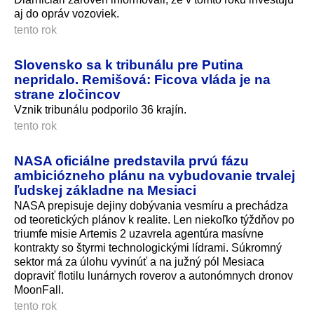
aj do opráv vozoviek.
tento rok
Slovensko sa k tribunálu pre Putina
nepridalo. Remišová: Ficova vláda je na
strane zločincov
Vznik tribunálu podporilo 36 krajín.
tento rok
NASA oficiálne predstavila prvú fázu
ambiciózneho plánu na vybudovanie trvalej
ľudskej základne na Mesiaci
NASA prepisuje dejiny dobývania vesmíru a prechádza
od teoretických plánov k realite. Len niekoľko týždňov po
triumfe misie Artemis 2 uzavrela agentúra masívne
kontrakty so štyrmi technologickými lídrami. Súkromný
sektor má za úlohu vyvinúť a na južný pól Mesiaca
dopraviť flotilu lunárnych roverov a autonómnych dronov
MoonFall.
tento rok