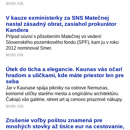
tento rok
V kauze exministerky za SNS Matečnej
nastal zásadný obrat, zasiahol prokurátor
Kandera
Prípad súvisí s pôsobením Matečnej vo vedení
Slovenského pozemkového fondu (SPF), kam ju v roku
2012 nominoval Smer.
tento rok
Útek do ticha a elegancie. Kaunas vás očarí
hradom a uličkami, kde máte priestor len pre
seba
Jar v Kaunase spája pikniky na ostrove Nemunas,
komorné uličky starého mesta a originálnu architektúru.
Čakajú vás galérie, street art aj cenovo priaznivé nákupy.
tento rok
Zrušenie voľby poštou znamená pre
mnohých stovky až tisíce eur na cestovanie,