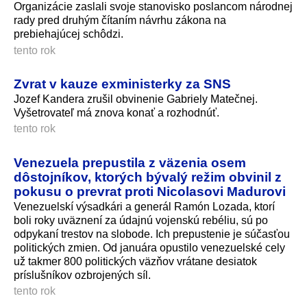
Organizácie zaslali svoje stanovisko poslancom národnej
rady pred druhým čítaním návrhu zákona na
prebiehajúcej schôdzi.
tento rok
Zvrat v kauze exministerky za SNS
Jozef Kandera zrušil obvinenie Gabriely Matečnej.
Vyšetrovateľ má znova konať a rozhodnúť.
tento rok
Venezuela prepustila z väzenia osem
dôstojníkov, ktorých bývalý režim obvinil z
pokusu o prevrat proti Nicolasovi Madurovi
Venezuelskí výsadkári a generál Ramón Lozada, ktorí
boli roky uväznení za údajnú vojenskú rebéliu, sú po
odpykaní trestov na slobode. Ich prepustenie je súčasťou
politických zmien. Od januára opustilo venezuelské cely
už takmer 800 politických väzňov vrátane desiatok
príslušníkov ozbrojených síl.
tento rok