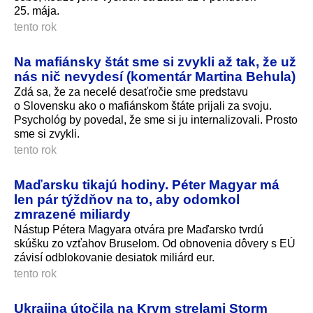
25. mája.
tento rok
Na mafiánsky štát sme si zvykli až tak, že už
nás nič nevydesí (komentár Martina Behula)
Zdá sa, že za necelé desaťročie sme predstavu
o Slovensku ako o mafiánskom štáte prijali za svoju.
Psychológ by povedal, že sme si ju internalizovali. Prosto
sme si zvykli.
tento rok
Maďarsku tikajú hodiny. Péter Magyar má
len pár týždňov na to, aby odomkol
zmrazené miliardy
Nástup Pétera Magyara otvára pre Maďarsko tvrdú
skúšku zo vzťahov Bruselom. Od obnovenia dôvery s EÚ
závisí odblokovanie desiatok miliárd eur.
tento rok
Ukrajina útočila na Krym strelami Storm