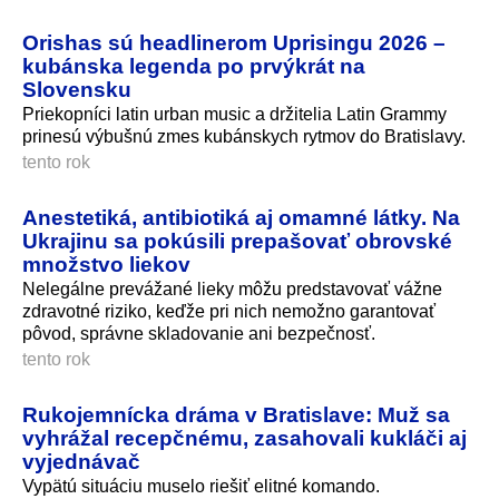
Orishas sú headlinerom Uprisingu 2026 –
kubánska legenda po prvýkrát na
Slovensku
Priekopníci latin urban music a držitelia Latin Grammy
prinesú výbušnú zmes kubánskych rytmov do Bratislavy.
tento rok
Anestetiká, antibiotiká aj omamné látky. Na
Ukrajinu sa pokúsili prepašovať obrovské
množstvo liekov
Nelegálne prevážané lieky môžu predstavovať vážne
zdravotné riziko, keďže pri nich nemožno garantovať
pôvod, správne skladovanie ani bezpečnosť.
tento rok
Rukojemnícka dráma v Bratislave: Muž sa
vyhrážal recepčnému, zasahovali kukláči aj
vyjednávač
Vypätú situáciu muselo riešiť elitné komando.