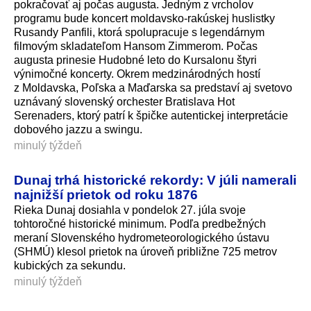
pokračovať aj počas augusta. Jedným z vrcholov
programu bude koncert moldavsko-rakúskej huslistky
Rusandy Panfili, ktorá spolupracuje s legendárnym
filmovým skladateľom Hansom Zimmerom. Počas
augusta prinesie Hudobné leto do Kursalonu štyri
výnimočné koncerty. Okrem medzinárodných hostí
z Moldavska, Poľska a Maďarska sa predstaví aj svetovo
uznávaný slovenský orchester Bratislava Hot
Serenaders, ktorý patrí k špičke autentickej interpretácie
dobového jazzu a swingu.
minulý týždeň
Dunaj trhá historické rekordy: V júli namerali
najnižší prietok od roku 1876
Rieka Dunaj dosiahla v pondelok 27. júla svoje
tohtoročné historické minimum. Podľa predbežných
meraní Slovenského hydrometeorolo­gického ústavu
(SHMÚ) klesol prietok na úroveň približne 725 metrov
kubických za sekundu.
minulý týždeň