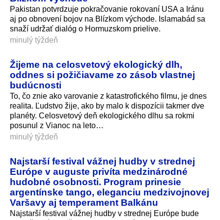
Pakistan potvrdzuje pokračovanie rokovaní USA a Iránu
aj po obnovení bojov na Blízkom východe. Islamabád sa
snaží udržať dialóg o Hormuzskom prielive.
minulý týždeň
Žijeme na celosvetový ekologický dlh,
oddnes si požičiavame zo zásob vlastnej
budúcnosti
To, čo znie ako varovanie z katastrofického filmu, je dnes
realita. Ľudstvo žije, ako by malo k dispozícii takmer dve
planéty. Celosvetový deň ekologického dlhu sa rokmi
posunul z Vianoc na leto…
minulý týždeň
Najstarší festival vážnej hudby v strednej
Európe v auguste privíta medzinárodné
hudobné osobnosti. Program prinesie
argentínske tango, eleganciu medzivojnovej
Varšavy aj temperament Balkánu
Najstarší festival vážnej hudby v strednej Európe bude