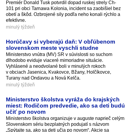
Premiér Donald Tusk potvrdil dopad ruskej strely Ch-
101 pri obci Tarnawa Kolonia, incident sa zaobišiel bez
obetí a škôd. Ozbrojené sily podľa neho konali rýchlo a
efektívne.
minulý týždeň
Horúčavy si vyberajú daň: V obľúbenom
slovenskom meste vyschli studne
Ministerstvo vnútra (MV) SR v súvislosti so suchom
dlhodobo eviduje viaceré mimoriadne situácie.
Vyhlásené a neodvolané boli v minulých rokoch
v obciach Jasenica, Kvakovce, Bžany, Holčíkovce,
Turany nad Ondavou a Nová Kelča.
minulý týždeň
Ministerstvo školstva vyráža do krajských
miest: Rodičom predvedie, ako sa deti budú
učiť po novom
Ministerstvo školstva organizuje v auguste naprieč celým
Slovenskom sériu bezplatných podujatí s názvom
„Spýtajte sa, ako sa deti učia po novom“. Akcie sa