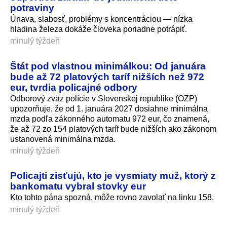
potraviny
Únava, slabosť, problémy s koncentráciou — nízka
hladina železa dokáže človeka poriadne potrápiť.
minulý týždeň
Štát pod vlastnou minimálkou: Od januára
bude až 72 platových taríf nižších než 972
eur, tvrdia policajné odbory
Odborový zväz polície v Slovenskej republike (OZP)
upozorňuje, že od 1. januára 2027 dosiahne minimálna
mzda podľa zákonného automatu 972 eur, čo znamená,
že až 72 zo 154 platových taríf bude nižších ako zákonom
ustanovená minimálna mzda.
minulý týždeň
Policajti zisťujú, kto je vysmiaty muž, ktorý z
bankomatu vybral stovky eur
Kto tohto pána spozná, môže rovno zavolať na linku 158.
minulý týždeň