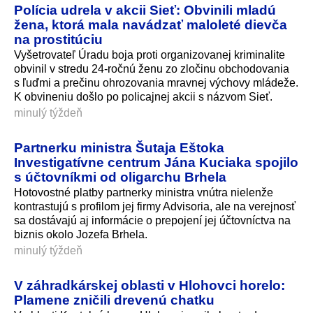
Polícia udrela v akcii Sieť: Obvinili mladú
žena, ktorá mala navádzať maloleté dievča
na prostitúciu
Vyšetrovateľ Úradu boja proti organizovanej kriminalite
obvinil v stredu 24-ročnú ženu zo zločinu obchodovania
s ľuďmi a prečinu ohrozovania mravnej výchovy mládeže.
K obvineniu došlo po policajnej akcii s názvom Sieť.
minulý týždeň
Partnerku ministra Šutaja Eštoka
Investigatívne centrum Jána Kuciaka spojilo
s účtovníkmi od oligarchu Brhela
Hotovostné platby partnerky ministra vnútra nielenže
kontrastujú s profilom jej firmy Advisoria, ale na verejnosť
sa dostávajú aj informácie o prepojení jej účtovníctva na
biznis okolo Jozefa Brhela.
minulý týždeň
V záhradkárskej oblasti v Hlohovci horelo:
Plamene zničili drevenú chatku