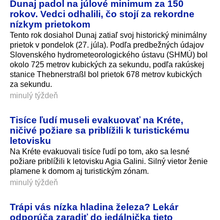
Dunaj padol na júlové minimum za 150
rokov. Vedci odhalili, čo stojí za rekordne
nízkym prietokom
Tento rok dosiahol Dunaj zatiaľ svoj historický minimálny
prietok v pondelok (27. júla). Podľa predbežných údajov
Slovenského hydrometeorolo­gického ústavu (SHMÚ) bol
okolo 725 metrov kubických za sekundu, podľa rakúskej
stanice Thebnerstraßl bol prietok 678 metrov kubických
za sekundu.
minulý týždeň
Tisíce ľudí museli evakuovať na Kréte,
ničivé požiare sa priblížili k turistickému
letovisku
Na Kréte evakuovali tisíce ľudí po tom, ako sa lesné
požiare priblížili k letovisku Agia Galini. Silný vietor ženie
plamene k domom aj turistickým zónam.
minulý týždeň
Trápi vás nízka hladina železa? Lekár
odporúča zaradiť do jedálnička tieto