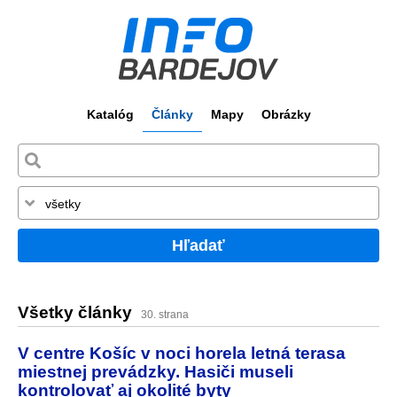
Katalóg
Články
Mapy
Obrázky
Hľadať
Všetky články
30. strana
V centre Košíc v noci horela letná terasa
miestnej prevádzky. Hasiči museli
kontrolovať aj okolité byty