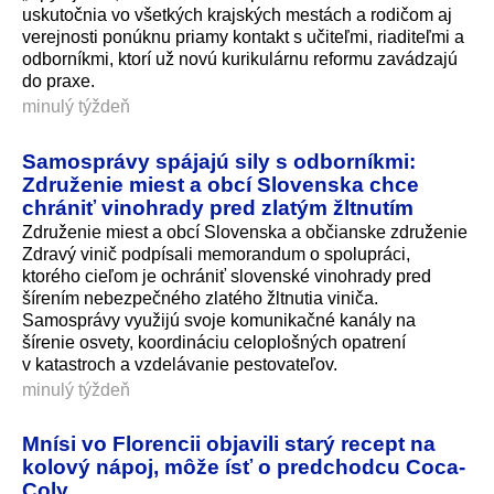
uskutočnia vo všetkých krajských mestách a rodičom aj
verejnosti ponúknu priamy kontakt s učiteľmi, riaditeľmi a
odborníkmi, ktorí už novú kurikulárnu reformu zavádzajú
do praxe.
minulý týždeň
Samosprávy spájajú sily s odborníkmi:
Združenie miest a obcí Slovenska chce
chrániť vinohrady pred zlatým žltnutím
Združenie miest a obcí Slovenska a občianske združenie
Zdravý vinič podpísali memorandum o spolupráci,
ktorého cieľom je ochrániť slovenské vinohrady pred
šírením nebezpečného zlatého žltnutia viniča.
Samosprávy využijú svoje komunikačné kanály na
šírenie osvety, koordináciu celoplošných opatrení
v katastroch a vzdelávanie pestovateľov.
minulý týždeň
Mnísi vo Florencii objavili starý recept na
kolový nápoj, môže ísť o predchodcu Coca-
Coly