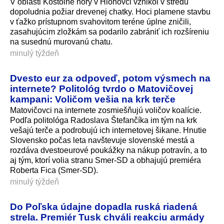
V oblasti Kostolné hory v Hlohovci vznikol v stredu
dopoludnia požiar drevenej chatky. Hoci plamene stavbu
v ťažko prístupnom svahovitom teréne úplne zničili,
zasahujúcim zložkám sa podarilo zabrániť ich rozšíreniu
na susednú murovanú chatu.
minulý týždeň
Dvesto eur za odpoveď, potom výsmech na
internete? Politológ tvrdo o Matovičovej
kampani: Voličom vešia na krk terče
Matovičovci na internete zosmiešňujú voličov koalície.
Podľa politológa Radoslava Štefančíka im tým na krk
vešajú terče a podrobujú ich internetovej šikane. Hnutie
Slovensko počas leta navštevuje slovenské mestá a
rozdáva dvestoeurové poukážky na nákup potravín, a to
aj tým, ktorí volia stranu Smer-SD a obhajujú premiéra
Roberta Fica (Smer-SD).
minulý týždeň
Do Poľska údajne dopadla ruská riadená
strela. Premiér Tusk chváli reakciu armády