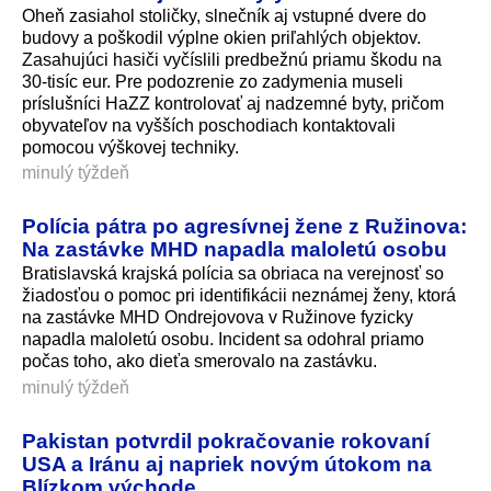
Oheň zasiahol stoličky, slnečník aj vstupné dvere do
budovy a poškodil výplne okien priľahlých objektov.
Zasahujúci hasiči vyčíslili predbežnú priamu škodu na
30-tisíc eur. Pre podozrenie zo zadymenia museli
príslušníci HaZZ kontrolovať aj nadzemné byty, pričom
obyvateľov na vyšších poschodiach kontaktovali
pomocou výškovej techniky.
minulý týždeň
Polícia pátra po agresívnej žene z Ružinova:
Na zastávke MHD napadla maloletú osobu
Bratislavská krajská polícia sa obriaca na verejnosť so
žiadosťou o pomoc pri identifikácii neznámej ženy, ktorá
na zastávke MHD Ondrejovova v Ružinove fyzicky
napadla maloletú osobu. Incident sa odohral priamo
počas toho, ako dieťa smerovalo na zastávku.
minulý týždeň
Pakistan potvrdil pokračovanie rokovaní
USA a Iránu aj napriek novým útokom na
Blízkom východe