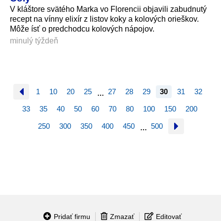
V kláštore svätého Marka vo Florencii objavili zabudnutý
recept na vínny elixír z listov koky a kolových orieškov.
Môže ísť o predchodcu kolových nápojov.
minulý týždeň
1
10
20
25
27
28
29
30
31
32
…
33
35
40
50
60
70
80
100
150
200
250
300
350
400
450
500
…
Pridať firmu
Zmazať
Editovať