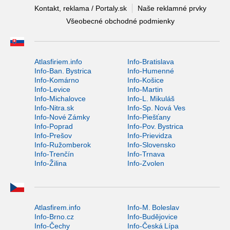
Kontakt, reklama / Portaly.sk
Naše reklamné prvky
Všeobecné obchodné podmienky
Atlasfiriem.info
Info-Bratislava
Info-Ban. Bystrica
Info-Humenné
Info-Komárno
Info-Košice
Info-Levice
Info-Martin
Info-Michalovce
Info-L. Mikuláš
Info-Nitra.sk
Info-Sp. Nová Ves
Info-Nové Zámky
Info-Piešťany
Info-Poprad
Info-Pov. Bystrica
Info-Prešov
Info-Prievidza
Info-Ružomberok
Info-Slovensko
Info-Trenčín
Info-Trnava
Info-Žilina
Info-Zvolen
Atlasfirem.info
Info-M. Boleslav
Info-Brno.cz
Info-Budějovice
Info-Čechy
Info-Česká Lípa