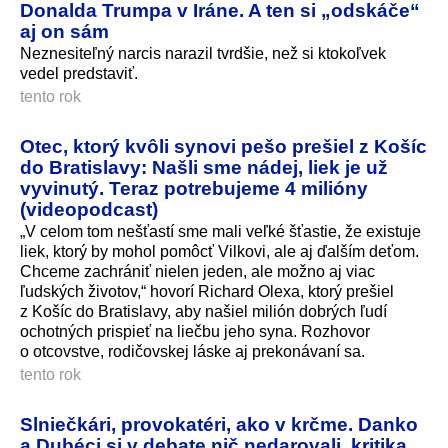
Donalda Trumpa v Iráne. A ten si „odskáče“
aj on sám
Neznesiteľný narcis narazil tvrdšie, než si ktokoľvek
vedel predstaviť.
tento rok
Otec, ktorý kvôli synovi pešo prešiel z Košíc
do Bratislavy: Našli sme nádej, liek je už
vyvinutý. Teraz potrebujeme 4 milióny
(videopodcast)
„V celom tom nešťastí sme mali veľké šťastie, že existuje
liek, ktorý by mohol pomôcť Vilkovi, ale aj ďalším deťom.
Chceme zachrániť nielen jeden, ale možno aj viac
ľudských životov,“ hovorí Richard Olexa, ktorý prešiel
z Košíc do Bratislavy, aby našiel milión dobrých ľudí
ochotných prispieť na liečbu jeho syna. Rozhovor
o otcovstve, rodičovskej láske aj prekonávaní sa.
tento rok
Slniečkári, provokatéri, ako v krčme. Danko
a Dubéci si v debate nič nedarovali, kritika