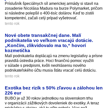
Príslušník špeciálnych síl americkej armády si stavil na
zosadenie Nicolása Madura na burze Polymarket, pričom
si následne polepšil o 400-tisíc dolárov. Keď to zistili
kompetentní, začali celý prípad vyšetrovať.
tento rok
Nové obete transakčnej dane. Malí
podnikatelia vo veľkom vracajú dotácie.
„Končím, zlikvidovalo ma to,“ hovorí
kozmetička
Malí podnikatelia doplácajú na zmenu legislatívy a prísne
pravidlá ústredia práce. Hoci finančnú pomoc využili
v súlade s predpismi, kvôli neohláseniu nového
podnikateľského účtu musia štátu vracať celú dotáciu.
tento rok
Exotika bez rizík s 50% zľavou a zálohou len
226 eur
BUBO je už 30 rokov jednotkou na slovenskom trhu
v organizácii zážitkových dovoleniek do exotiky. A teraz
prichádza s akciou, aká tu ešte nebola. Viac než