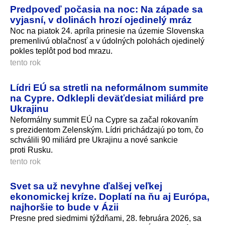
Predpoveď počasia na noc: Na západe sa
vyjasní, v dolinách hrozí ojedinelý mráz
Noc na piatok 24. apríla prinesie na územie Slovenska
premenlivú oblačnosť a v údolných polohách ojedinelý
pokles teplôt pod bod mrazu.
tento rok
Lídri EÚ sa stretli na neformálnom summite
na Cypre. Odklepli deväťdesiat miliárd pre
Ukrajinu
Neformálny summit EÚ na Cypre sa začal rokovaním
s prezidentom Zelenským. Lídri prichádzajú po tom, čo
schválili 90 miliárd pre Ukrajinu a nové sankcie
proti Rusku.
tento rok
Svet sa už nevyhne ďalšej veľkej
ekonomickej kríze. Doplatí na ňu aj Európa,
najhoršie to bude v Ázii
Presne pred siedmimi týždňami, 28. februára 2026, sa