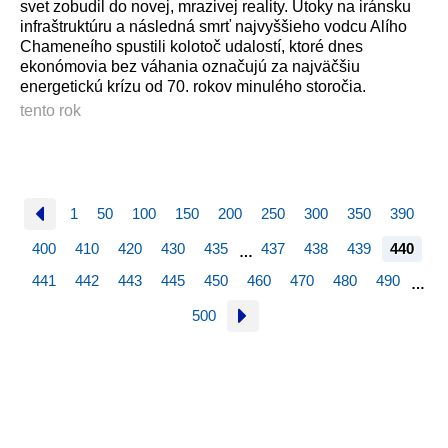
svet zobudil do novej, mrazivej reality. Útoky na iránsku
infraštruktúru a následná smrť najvyššieho vodcu Alího
Chameneího spustili kolotoč udalostí, ktoré dnes
ekonómovia bez váhania označujú za najväčšiu
energetickú krízu od 70. rokov minulého storočia.
tento rok
1
50
100
150
200
250
300
350
390
400
410
420
430
435
437
438
439
440
…
441
442
443
445
450
460
470
480
490
…
500