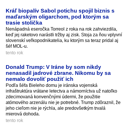
Kráľ biopalív Sabol potichu spojil biznis s
maďarským oligarchom, pod ktorým sa
trasie stolička
Nenápadná eseročka Torreol z roka na rok zahviezdila,
keď jej raketovo narástli tržby aj zisk. Stoja za ňou vplyvní
slovenskí veľkopodnikatelia, ku ktorým sa teraz pridal aj
šéf MOL-u.
tento rok
Donald Trump: V Iráne by som nikdy
nenasadil jadrové zbrane. Nikomu by sa
nemalo dovoliť použiť ich
Podľa šéfa Bieleho domu je iránska vojenská
infraštruktúra vrátane letectva a námorníctva už natoľko
zdecimovaná konvenčnými údermi, že použitie
atómového arzenálu nie je potrebné. Trump zdôraznil, že
jeho cieľom nie je rýchla, ale predovšetkým trvalá
mierová dohoda.
tento rok