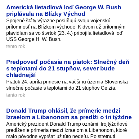
Americká lietadlová loď George W. Bush
priplávala na Blízky Východ
Spojené štáty výrazne posilňujú svoju vojenskú
prítomnosť na Blízkom východe. K dvom už prítomným
plavidlám sa vo štvrtok (23. 4.) pripojila lietadlová loď
USS George H. W. Bush.
tento rok
Predpoveď počasia na piatok: Slnečný deň
s teplotami do 21 stupňov, sever bude
chladnejší
Piatok 24. apríla prinesie na väčšinu územia Slovenska
slnečné počasie s teplotami do 21 stupňov Celzia.
tento rok
Donald Trump ohlásil, že prímerie medzi
Izraelom a Libanonom sa predĺži o tri týždne
Americký prezident Donald Trump oznámil trojtýždňové
predĺženie prímeria medzi Izraelom a Libanonom, ktoré
malo pôvodne vypršať už túto nedeľu. Po stretnutí