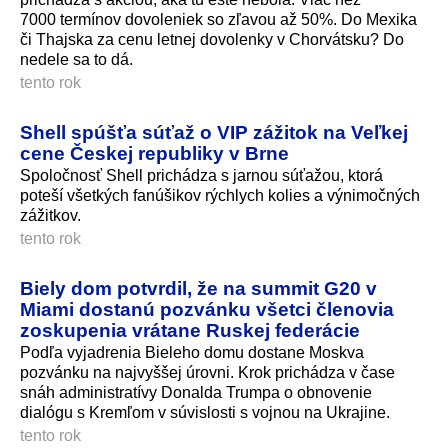
7000 termínov dovoleniek so zľavou až 50%. Do Mexika
či Thajska za cenu letnej dovolenky v Chorvátsku? Do
nedele sa to dá.
tento rok
Shell spúšťa súťaž o VIP zážitok na Veľkej
cene Českej republiky v Brne
Spoločnosť Shell prichádza s jarnou súťažou, ktorá
poteší všetkých fanúšikov rýchlych kolies a výnimočných
zážitkov.
tento rok
Biely dom potvrdil, že na summit G20 v
Miami dostanú pozvánku všetci členovia
zoskupenia vrátane Ruskej federácie
Podľa vyjadrenia Bieleho domu dostane Moskva
pozvánku na najvyššej úrovni. Krok prichádza v čase
snáh administratívy Donalda Trumpa o obnovenie
dialógu s Kremľom v súvislosti s vojnou na Ukrajine.
tento rok