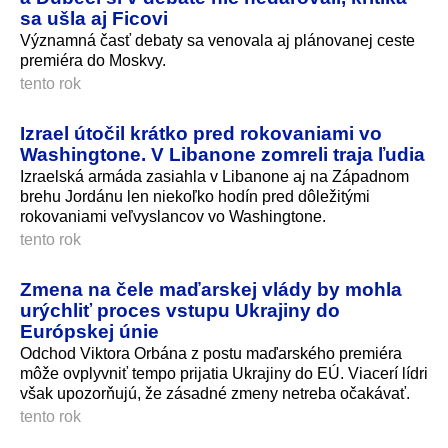
sa ušla aj Ficovi
Významná časť debaty sa venovala aj plánovanej ceste
premiéra do Moskvy.
tento rok
Izrael útočil krátko pred rokovaniami vo
Washingtone. V Libanone zomreli traja ľudia
Izraelská armáda zasiahla v Libanone aj na Západnom
brehu Jordánu len niekoľko hodín pred dôležitými
rokovaniami veľvyslancov vo Washingtone.
tento rok
Zmena na čele maďarskej vlády by mohla
urýchliť proces vstupu Ukrajiny do
Európskej únie
Odchod Viktora Orbána z postu maďarského premiéra
môže ovplyvniť tempo prijatia Ukrajiny do EÚ. Viacerí lídri
však upozorňujú, že zásadné zmeny netreba očakávať.
tento rok