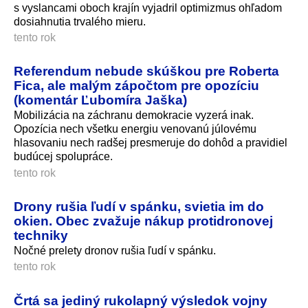
s vyslancami oboch krajín vyjadril optimizmus ohľadom
dosiahnutia trvalého mieru.
tento rok
Referendum nebude skúškou pre Roberta
Fica, ale malým zápočtom pre opozíciu
(komentár Ľubomíra Jaška)
Mobilizácia na záchranu demokracie vyzerá inak.
Opozícia nech všetku energiu venovanú júlovému
hlasovaniu nech radšej presmeruje do dohôd a pravidiel
budúcej spolupráce.
tento rok
Drony rušia ľudí v spánku, svietia im do
okien. Obec zvažuje nákup protidronovej
techniky
Nočné prelety dronov rušia ľudí v spánku.
tento rok
Črtá sa jediný rukolapný výsledok vojny