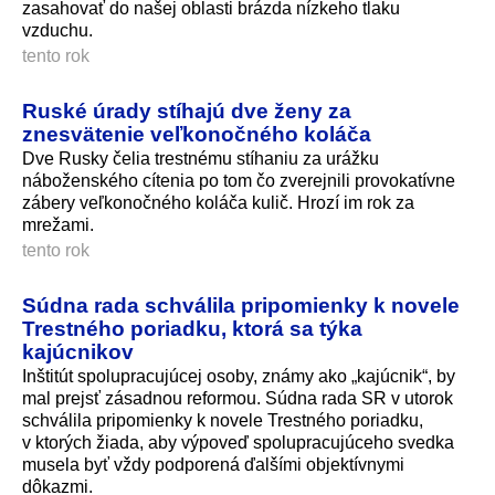
zasahovať do našej oblasti brázda nízkeho tlaku
vzduchu.
tento rok
Ruské úrady stíhajú dve ženy za
znesvätenie veľkonočného koláča
Dve Rusky čelia trestnému stíhaniu za urážku
náboženského cítenia po tom čo zverejnili provokatívne
zábery veľkonočného koláča kulič. Hrozí im rok za
mrežami.
tento rok
Súdna rada schválila pripomienky k novele
Trestného poriadku, ktorá sa týka
kajúcnikov
Inštitút spolupracujúcej osoby, známy ako „kajúcnik“, by
mal prejsť zásadnou reformou. Súdna rada SR v utorok
schválila pripomienky k novele Trestného poriadku,
v ktorých žiada, aby výpoveď spolupracujúceho svedka
musela byť vždy podporená ďalšími objektívnymi
dôkazmi.