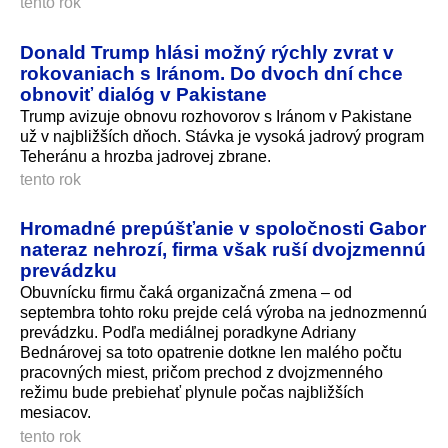
tento rok
Donald Trump hlási možný rýchly zvrat v
rokovaniach s Iránom. Do dvoch dní chce
obnoviť dialóg v Pakistane
Trump avizuje obnovu rozhovorov s Iránom v Pakistane
už v najbližších dňoch. Stávka je vysoká jadrový program
Teheránu a hrozba jadrovej zbrane.
tento rok
Hromadné prepúšťanie v spoločnosti Gabor
nateraz nehrozí, firma však ruší dvojzmennú
prevádzku
Obuvnícku firmu čaká organizačná zmena – od
septembra tohto roku prejde celá výroba na jednozmennú
prevádzku. Podľa mediálnej poradkyne Adriany
Bednárovej sa toto opatrenie dotkne len malého počtu
pracovných miest, pričom prechod z dvojzmenného
režimu bude prebiehať plynule počas najbližších
mesiacov.
tento rok