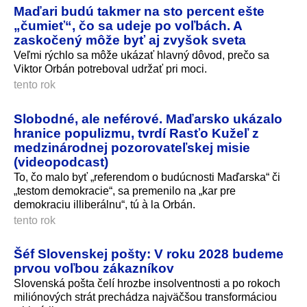
Maďari budú takmer na sto percent ešte
„čumieť“, čo sa udeje po voľbách. A
zaskočený môže byť aj zvyšok sveta
Veľmi rýchlo sa môže ukázať hlavný dôvod, prečo sa
Viktor Orbán potreboval udržať pri moci.
tento rok
Slobodné, ale neférové. Maďarsko ukázalo
hranice populizmu, tvrdí Rasťo Kužeľ z
medzinárodnej pozorovateľskej misie
(videopodcast)
To, čo malo byť „referendom o budúcnosti Maďarska“ či
„testom demokracie“, sa premenilo na „kar pre
demokraciu illiberálnu“, tú à la Orbán.
tento rok
Šéf Slovenskej pošty: V roku 2028 budeme
prvou voľbou zákazníkov
Slovenská pošta čelí hrozbe insolventnosti a po rokoch
miliónových strát prechádza najväčšou transformáciou