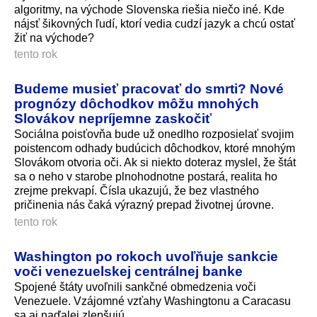
algoritmy, na východe Slovenska riešia niečo iné. Kde
nájsť šikovných ľudí, ktorí vedia cudzí jazyk a chcú ostať
žiť na východe?
tento rok
Budeme musieť pracovať do smrti? Nové
prognózy dôchodkov môžu mnohých
Slovákov nepríjemne zaskočiť
Sociálna poisťovňa bude už onedlho rozposielať svojim
poistencom odhady budúcich dôchodkov, ktoré mnohým
Slovákom otvoria oči. Ak si niekto doteraz myslel, že štát
sa o neho v starobe plnohodnotne postará, realita ho
zrejme prekvapí. Čísla ukazujú, že bez vlastného
pričinenia nás čaká výrazný prepad životnej úrovne.
tento rok
Washington po rokoch uvoľňuje sankcie
voči venezuelskej centrálnej banke
Spojené štáty uvoľnili sankčné obmedzenia voči
Venezuele. Vzájomné vzťahy Washingtonu a Caracasu
sa aj naďalej zlepšujú.