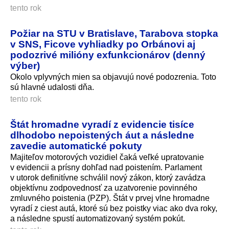
tento rok
Požiar na STU v Bratislave, Tarabova stopka
v SNS, Ficove vyhliadky po Orbánovi aj
podozrivé milióny exfunkcionárov (denný
výber)
Okolo vplyvných mien sa objavujú nové podozrenia. Toto
sú hlavné udalosti dňa.
tento rok
Štát hromadne vyradí z evidencie tisíce
dlhodobo nepoistených áut a následne
zavedie automatické pokuty
Majiteľov motorových vozidiel čaká veľké upratovanie
v evidencii a prísny dohľad nad poistením. Parlament
v utorok definitívne schválil nový zákon, ktorý zavádza
objektívnu zodpovednosť za uzatvorenie povinného
zmluvného poistenia (PZP). Štát v prvej vlne hromadne
vyradí z ciest autá, ktoré sú bez poistky viac ako dva roky,
a následne spustí automatizovaný systém pokút.