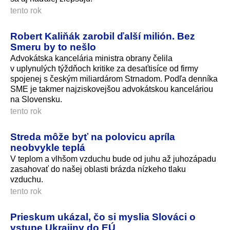
tento rok
Robert Kaliňák zarobil ďalší milión. Bez
Smeru by to nešlo
Advokátska kancelária ministra obrany čelila
v uplynulých týždňoch kritike za desaťtisíce od firmy
spojenej s českým miliardárom Strnadom. Podľa denníka
SME je takmer najziskovejšou advokátskou kanceláriou
na Slovensku.
tento rok
Streda môže byť na polovicu apríla
neobvykle teplá
V teplom a vlhšom vzduchu bude od juhu až juhozápadu
zasahovať do našej oblasti brázda nízkeho tlaku
vzduchu.
tento rok
Prieskum ukázal, čo si myslia Slováci o
vstupe Ukrajiny do EÚ