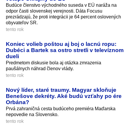
Budúce členstvo východného suseda v EÚ naráža na
odpor časti slovenskej verejnosti. Dáta Focusu
prezrádzajú, že proti integrácii je 64 percent oslovených
obyvateľov SR.
tento rok
Koniec volieb poštou aj boj o lacnú ropu:
Dubéci a Bartek sa ostro stretli v televíznom
dueli
Predmetom diskusie bola aj otázka zmrazenia
paušálnych náhrad členov vlády.
tento rok
Nový líder, staré traumy. Magyar skloňuje
Benešove dekréty. Aké budú vzťahy po ére
Orbána?
Prvá zahraničná cesta budúceho premiéra Maďarska
nepovedie na Slovensko.
tento rok