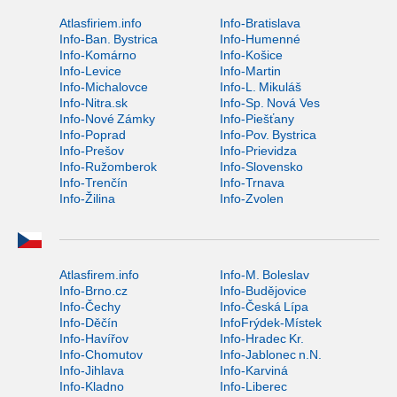
Atlasfiriem.info
Info-Bratislava
Info-Ban. Bystrica
Info-Humenné
Info-Komárno
Info-Košice
Info-Levice
Info-Martin
Info-Michalovce
Info-L. Mikuláš
Info-Nitra.sk
Info-Sp. Nová Ves
Info-Nové Zámky
Info-Piešťany
Info-Poprad
Info-Pov. Bystrica
Info-Prešov
Info-Prievidza
Info-Ružomberok
Info-Slovensko
Info-Trenčín
Info-Trnava
Info-Žilina
Info-Zvolen
Atlasfirem.info
Info-M. Boleslav
Info-Brno.cz
Info-Budějovice
Info-Čechy
Info-Česká Lípa
Info-Děčín
InfoFrýdek-Místek
Info-Havířov
Info-Hradec Kr.
Info-Chomutov
Info-Jablonec n.N.
Info-Jihlava
Info-Karviná
Info-Kladno
Info-Liberec