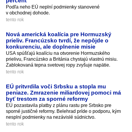
percent
Podľa neho EÚ neplní podmienky stanovené
v obchodnej dohode.
tento rok
Nová americká koalícia pre Hormuzský
prieliv. Francúzsko tvrdí, že nepôjde o
konkurenciu, ale doplnenie misie
USA spúšťajú koalíciu na otvorenie Hormuzského
prielivu, Francúzsko a Británia chystajú vlastnú misiu.
Zablokovaná tepna svetovej ropy zvyšuje napätie.
tento rok
EÚ pritvrdila voči Srbsku a stopla mu
peniaze. Zmrazenie miliardovej pomoci má
byť trestom za sporné reformy
EÚ pozastavila platby z plánu rastu pre Srbsko pre
sporné justičné reformy. Belehrad príde o podporu, kým
nesplní podmienky na nezávislé súdnictvo.
tento rok