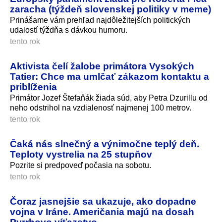
zaracha (týždeň slovenskej politiky v meme)
Prinášame vám prehľad najdôležitejších politických
udalostí týždňa s dávkou humoru.
tento rok
Aktivista čelí žalobe primátora Vysokých
Tatier: Chce ma umlčať zákazom kontaktu a
priblíženia
Primátor Jozef Štefaňák žiada súd, aby Petra Dzurillu od
neho odstrihol na vzdialenosť najmenej 100 metrov.
tento rok
Čaká nás slnečný a výnimočne teplý deň.
Teploty vystrelia na 25 stupňov
Pozrite si predpoveď počasia na sobotu.
tento rok
Čoraz jasnejšie sa ukazuje, ako dopadne
vojna v Iráne. Američania majú na dosah
Pyrrhovo víťazstvo