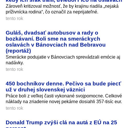
Zároveň kritizoval možnosť, že by krajinu riadila „nejaká
príživnícka rodina“, čo označil za neprijateľné.
tento rok
Guláš, dvadsať autobusov a rady o
bozkávaní. Boli sme na smeráckych
oslavách v Bánovciach nad Bebravou
(reportáž)
Smerácke podujatie v Bánovciach sprevádzali emócie aj
nadávky.
tento rok
450 bochníkov denne. Pečivo sa bude piecť
už v druhej slovenskej väznici
Práce boli z veľkej časti vykonané svojpomocne. Celkové
náklady na zriadenie novej pekárne dosiahli 357-tisíc eur.
tento rok
Donald Trump zvýši clá na autá z EÚ na 25