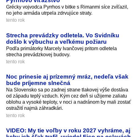
Grécky vojvodca Pyrrhos v bitke s Rimanmi síce zvíťazil,
no jeho armáda utrpela zdrvujúce straty.
tento rok
Strecha prevádzky odletela. Vo Svidníku
došlo k výbuchu a veľkému požiaru
Podľa primátorky Marcely Ivančovej pritom odletela
strecha prevádzkovej budovy.
tento rok
Noc prinesie aj prízemný mráz, nedeľa však
bude príjemne slnečná
Na Slovensko sa po zadnej strane tlakovej výše dostáva
od západu teplý vzduch. Kým cez deň si užijeme zaliatu
oblohu a vysoké teploty, v noci a nadránom by mali zostať
ostražití najmä záhradkári.
tento rok
VIDEO: My tie voľby v roku 2027 vyhráme, aj
keby ich šľak trafil, uviedol Fico na oslavách