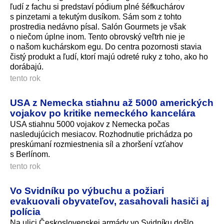
ľudí z fachu si predstaví pódium plné šéfkuchárov
s pinzetami a tekutým dusíkom. Sám som z tohto
prostredia nedávno písal. Salón Gourmets je však
o niečom úplne inom. Tento obrovský veľtrh nie je
o našom kuchárskom egu. Do centra pozornosti stavia
čistý produkt a ľudí, ktorí majú odreté ruky z toho, ako ho
dorábajú.
tento rok
USA z Nemecka stiahnu až 5000 amerických
vojakov po kritike nemeckého kancelára
USA stiahnu 5000 vojakov z Nemecka počas
nasledujúcich mesiacov. Rozhodnutie prichádza po
preskúmaní rozmiestnenia síl a zhoršení vzťahov
s Berlínom.
tento rok
Vo Svidníku po výbuchu a požiari
evakuovali obyvateľov, zasahovali hasiči aj
polícia
Na ulici Československej armády vo Svidníku došlo