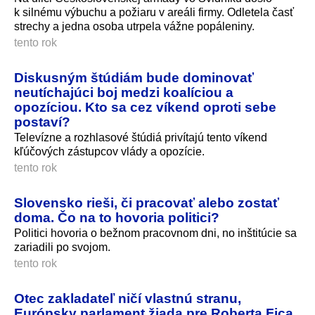
k silnému výbuchu a požiaru v areáli firmy. Odletela časť
strechy a jedna osoba utrpela vážne popáleniny.
tento rok
Diskusným štúdiám bude dominovať
neutíchajúci boj medzi koalíciou a
opozíciou. Kto sa cez víkend oproti sebe
postaví?
Televízne a rozhlasové štúdiá privítajú tento víkend
kľúčových zástupcov vlády a opozície.
tento rok
Slovensko rieši, či pracovať alebo zostať
doma. Čo na to hovoria politici?
Politici hovoria o bežnom pracovnom dni, no inštitúcie sa
zariadili po svojom.
tento rok
Otec zakladateľ ničí vlastnú stranu,
Európsky parlament žiada pre Roberta Fica