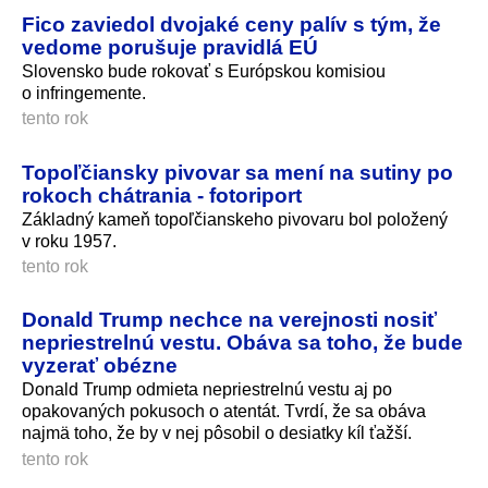
Fico zaviedol dvojaké ceny palív s tým, že
vedome porušuje pravidlá EÚ
Slovensko bude rokovať s Európskou komisiou
o infringemente.
tento rok
Topoľčiansky pivovar sa mení na sutiny po
rokoch chátrania - fotoriport
Základný kameň topoľčianskeho pivovaru bol položený
v roku 1957.
tento rok
Donald Trump nechce na verejnosti nosiť
nepriestrelnú vestu. Obáva sa toho, že bude
vyzerať obézne
Donald Trump odmieta nepriestrelnú vestu aj po
opakovaných pokusoch o atentát. Tvrdí, že sa obáva
najmä toho, že by v nej pôsobil o desiatky kíl ťažší.
tento rok