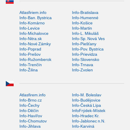
Atlasfiriem.info
Info-Bratislava
Info-Ban. Bystrica
Info-Humenné
Info-Komárno
Info-Košice
Info-Levice
Info-Martin
Info-Michalovce
Info-L. Mikuláš
Info-Nitra.sk
Info-Sp. Nová Ves
Info-Nové Zámky
Info-Piešťany
Info-Poprad
Info-Pov. Bystrica
Info-Prešov
Info-Prievidza
Info-Ružomberok
Info-Slovensko
Info-Trenčín
Info-Trnava
Info-Žilina
Info-Zvolen
Atlasfirem.info
Info-M. Boleslav
Info-Brno.cz
Info-Budějovice
Info-Čechy
Info-Česká Lípa
Info-Děčín
InfoFrýdek-Místek
Info-Havířov
Info-Hradec Kr.
Info-Chomutov
Info-Jablonec n.N.
Info-Jihlava
Info-Karviná