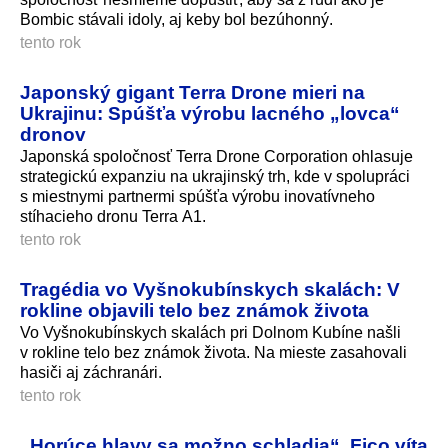
Bombic stávali idoly, aj keby bol bezúhonný.
tento rok
Japonský gigant Terra Drone mieri na
Ukrajinu: Spúšťa výrobu lacného „lovca“
dronov
Japonská spoločnosť Terra Drone Corporation ohlasuje
strategickú expanziu na ukrajinský trh, kde v spolupráci
s miestnymi partnermi spúšťa výrobu inovatívneho
stíhacieho dronu Terra A1.
tento rok
Tragédia vo Vyšnokubínskych skalách: V
rokline objavili telo bez známok života
Vo Vyšnokubínskych skalách pri Dolnom Kubíne našli
v rokline telo bez známok života. Na mieste zasahovali
hasiči aj záchranári.
tento rok
„Horúce hlavy sa možno schladia“. Fico víta