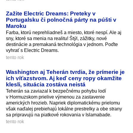
Zažite Electric Dreams: Preteky v
Portugalsku či polnočná párty na púšti v
Maroku
Farba, ktorú neprehliadneš a miesto, ktoré nespí. Ale aj
sny, ktoré sa menia na realitu! Štýl, zážitky, nové
destinácie a premakaná technológia v jednom. Poďte
vyhrať s Electric Dreams.
tento rok
Washington aj Teherán tvrdia, že prímerie je
ich víťazstvom. Aj keď ceny ropy okamžite
klesli, situácia zostáva neistá
Teherán sa zaviazal k bezpečnému pohybu lodí
v Hormuzskom prielive výmenou za zastavenie
amerických hrozieb. Napriek diplomatickému prielomu
však naďalej prebiehajú lokálne prestrelky a obe strany
sa pripravujú na piatkové rokovania v Islamabade.
tento rok