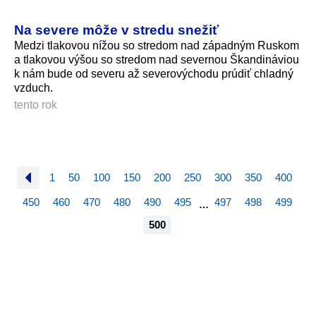
Na severe môže v stredu snežiť
Medzi tlakovou nížou so stredom nad západným Ruskom
a tlakovou výšou so stredom nad severnou Škandináviou
k nám bude od severu až severovýchodu prúdiť chladný
vzduch.
tento rok
1
50
100
150
200
250
300
350
400
450
460
470
480
490
495
497
498
499
…
500