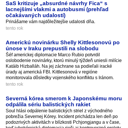
SaS kritizuje „absurdné návrhy Fica“ s
lacnejšími vlakmi a autobusmi (prehľad
očakávaných udalostí)
Prinášame vám najdôležitejšie udalosti dňa.
tento rok
Americkú novinárku Shelly Kittlesonovú po
únose v Iraku prepustili na slobodu
Šéf americkej diplomacie Marco Rubio potvrdil
oslobodenie novinárky, ktorú minulý týždeň uniesli milície
Katáib Hizballáh. Na jej záchrane sa podieľali iracké
úrady aj americká FBI. Kittlesonová v regióne
monitorovala dôsledky vojenského konfliktu s Iránom.
tento rok
Severná kórea smerom k Japonskému moru
odpálila sériu balistických rakiet
Soul hlási odpálenie balistických striel z východného
pobrežia Severnej Kórey. Incident prichádza len deň po
podozrivých aktivitách v blízkosti Pchjongjangu a v čase,
keď juhokórejská diplomacia rieši aj kontroverzné prelety