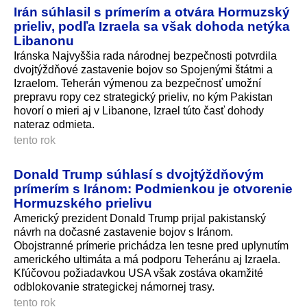
Irán súhlasil s prímerím a otvára Hormuzský
prieliv, podľa Izraela sa však dohoda netýka
Libanonu
Iránska Najvyššia rada národnej bezpečnosti potvrdila
dvojtýždňové zastavenie bojov so Spojenými štátmi a
Izraelom. Teherán výmenou za bezpečnosť umožní
prepravu ropy cez strategický prieliv, no kým Pakistan
hovorí o mieri aj v Libanone, Izrael túto časť dohody
nateraz odmieta.
tento rok
Donald Trump súhlasí s dvojtýždňovým
prímerím s Iránom: Podmienkou je otvorenie
Hormuzského prielivu
Americký prezident Donald Trump prijal pakistanský
návrh na dočasné zastavenie bojov s Iránom.
Obojstranné prímerie prichádza len tesne pred uplynutím
amerického ultimáta a má podporu Teheránu aj Izraela.
Kľúčovou požiadavkou USA však zostáva okamžité
odblokovanie strategickej námornej trasy.
tento rok