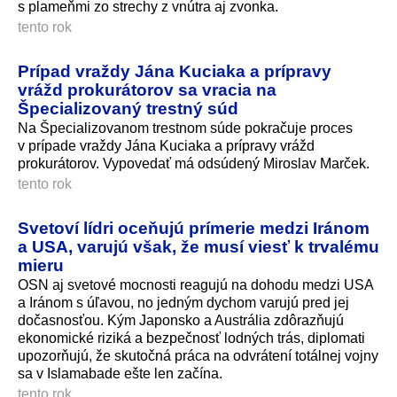
s plameňmi zo strechy z vnútra aj zvonka.
tento rok
Prípad vraždy Jána Kuciaka a prípravy
vrážd prokurátorov sa vracia na
Špecializovaný trestný súd
Na Špecializovanom trestnom súde pokračuje proces
v prípade vraždy Jána Kuciaka a prípravy vrážd
prokurátorov. Vypovedať má odsúdený Miroslav Marček.
tento rok
Svetoví lídri oceňujú prímerie medzi Iránom
a USA, varujú však, že musí viesť k trvalému
mieru
OSN aj svetové mocnosti reagujú na dohodu medzi USA
a Iránom s úľavou, no jedným dychom varujú pred jej
dočasnosťou. Kým Japonsko a Austrália zdôrazňujú
ekonomické riziká a bezpečnosť lodných trás, diplomati
upozorňujú, že skutočná práca na odvrátení totálnej vojny
sa v Islamabade ešte len začína.
tento rok