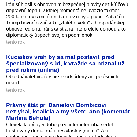
Irán súhlasil s obnovením bezpečnej plavby cez kľúčovú
dopravnú tepnu, v ktorej momentálne uviazlo takmer
200 tankerov s miliónmi barelov ropy a plynu. Zatiaľ čo
Trump hovorí o začiatku „zlatého veku“ a hospodárskej
obnove regiónu, iránska strana interpretuje dohodu ako
diplomatický úspech svojich podmienok.
tento rok
Kuciakov vrah by sa mal postaviť pred
špecializovaný súd, k vražde sa priznal už
pred rokmi (online)
Objednávateľ vraždy nie je odsúdený ani po ôsmich
rokoch.
tento rok
Právny štát pri Danielovi Bombicovi
nezlyhal, koalícia a my všetci áno (komentár
Martina Behula)
Človek, ktorý by v dobe pred internetom iba sedel
frustrovaný doma, má dnes vlastný „merch“. Ako
spoločnosť nesmieme dopustiť, aby sa z ľudí ako je