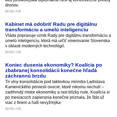
dronov.
tento rok
Kabinet má odobriť Radu pre digitálnu
transformáciu a umelú inteligenciu
Vláda pripravuje vznik Rady pre digitálnu transformáciu a
umelú inteligenciu, ktorá má určiť smerovanie Slovenska
v oblasti moderných technológií.
tento rok
Koniec dusenia ekonomiky? Koalícia po
zbabranej konsolidácii konečne hľadá
záchrannú brzdu
Tri vlny konsolidácie pod taktovkou ministra Ladislava
Kamenického priniesli ovocie, ktoré nikomu nechutí –
zadrhnutý motor ekonomiky a rast blízky nule. Koalícia si
po mesiacoch zapierania konečne priznala, že štát už
viac z firiem a ľudí nevyžmýka
tento rok