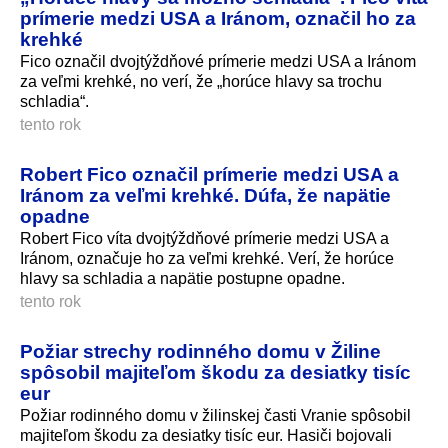
prímerie medzi USA a Iránom, označil ho za
krehké
Fico označil dvojtýždňové prímerie medzi USA a Iránom
za veľmi krehké, no verí, že „horúce hlavy sa trochu
schladia“.
tento rok
Robert Fico označil prímerie medzi USA a
Iránom za veľmi krehké. Dúfa, že napätie
opadne
Robert Fico víta dvojtýždňové prímerie medzi USA a
Iránom, označuje ho za veľmi krehké. Verí, že horúce
hlavy sa schladia a napätie postupne opadne.
tento rok
Požiar strechy rodinného domu v Žiline
spôsobil majiteľom škodu za desiatky tisíc
eur
Požiar rodinného domu v žilinskej časti Vranie spôsobil
majiteľom škodu za desiatky tisíc eur. Hasiči bojovali