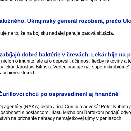
alužného. Ukrajinský generál rozoberá, prečo Uk
je na to, že na bojisku naďalej panuje patová situácia.
abíjajú dobré baktérie v črevách. Lekár bije na 
ielen o imunite, ale aj o depresii, účinnosti liečby rakoviny a 
ký lekár Jarosław Biliński. Vedec pracuje na „supermikrobióme“,
a v bioreaktoroch.
urillovci chcú po ospravedlnení aj finančné
nej agentúry (NAKA) okolo Jána Čurillu a advokát Peter Kubina 
u osobnosti s poslancom Hlasu Michalom Bartekom podajú odvo
h návrh na priznanie náhrady nemajetkovej ujmy v peniazoch.