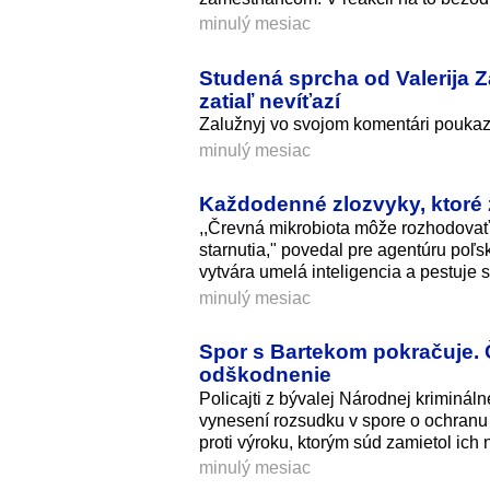
minulý mesiac
Studená sprcha od Valerija Z
zatiaľ nevíťazí
Zalužnyj vo svojom komentári poukazu
minulý mesiac
Každodenné zlozvyky, ktoré z
,,Črevná mikrobiota môže rozhodovať n
starnutia," povedal pre agentúru poľs
vytvára umelá inteligencia a pestuje s
minulý mesiac
Spor s Bartekom pokračuje. Č
odškodnenie
Policajti z bývalej Národnej kriminál
vynesení rozsudku v spore o ochran
proti výroku, ktorým súd zamietol ic
minulý mesiac