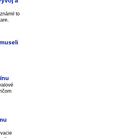
vývoj a
známil to
are.
 museli
Čínu
ívalové
pričom
emu
ovacie