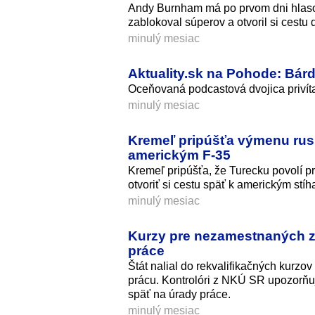
Andy Burnham má po prvom dni hlasova
zablokoval súperov a otvoril si cestu
minulý mesiac
Aktuality.sk na Pohode: Bár
Oceňovaná podcastová dvojica privít
minulý mesiac
Kremeľ pripúšťa výmenu rusk
americkým F‑35
Kremeľ pripúšťa, že Turecku povolí p
otvoriť si cestu späť k americkým stí
minulý mesiac
Kurzy pre nezamestnaných za
práce
Štát nalial do rekvalifikačných kurzov
prácu. Kontrolóri z NKÚ SR upozorňu
späť na úrady práce.
minulý mesiac