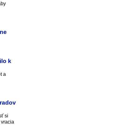
aby
ine
lo k
t a
úradov
ť si
 vracia