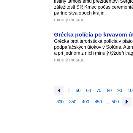
listiny tamojšiemu prezidentovi Sergi
záležitostí SR Kmec počas ceremoniál
partnerstva oboch krajín.
minulý mesiac
Grécka polícia po krvavom úto
Grécka protiteroristická polícia v pia
podpaľačských útokov v Solúne. Atent
a pri jednom z nich minulý týždeň trag
minulý mesiac
1
50
60
70
80
90
10
300
350
400
450
500
…