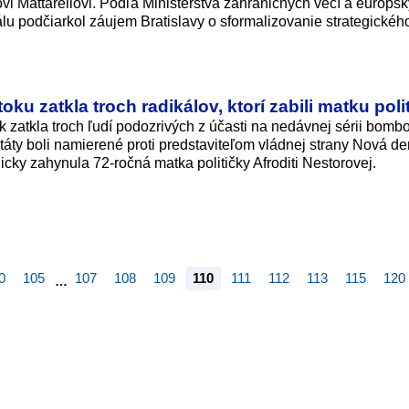
ovi Mattarellovi. Podľa Ministerstva zahraničných vecí a európs
u podčiarkol záujem Bratislavy o sformalizovanie strategickéh
ku zatkla troch radikálov, ktorí zabili matku poli
tok zatkla troch ľudí podozrivých z účasti na nedávnej sérii bomb
áty boli namierené proti predstaviteľom vládnej strany Nová d
icky zahynula 72-ročná matka političky Afroditi Nestorovej.
0
105
107
108
109
110
111
112
113
115
120
…