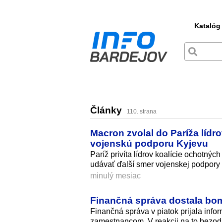
Katalóg
Články
110. strana
Macron zvolal do Paríža lídr
vojenskú podporu Kyjevu
Paríž privíta lídrov koalície ochotn
udávať ďalší smer vojenskej podpory 
minulý mesiac
Finančná správa dostala bom
Finančná správa v piatok prijala info
zamestnancom. V reakcii na to bezod