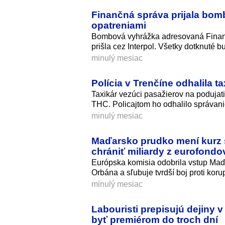
Finančná správa prijala bom
opatreniami
Bombová vyhrážka adresovaná Finančn
prišla cez Interpol. Všetky dotknuté b
minulý mesiac
Polícia v Trenčíne odhalila t
Taxikár vezúci pasažierov na podujat
THC. Policajtom ho odhalilo správanie
minulý mesiac
Maďarsko prudko mení kurz 
chrániť miliardy z eurofondo
Európska komisia odobrila vstup Maďa
Orbána a sľubuje tvrdší boj proti korup
minulý mesiac
Labouristi prepisujú dejiny
byť premiérom do troch dní