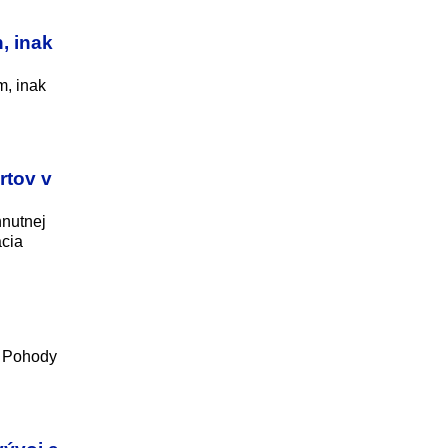
, inak
m, inak
rtov v
hnutnej
ácia
z Pohody