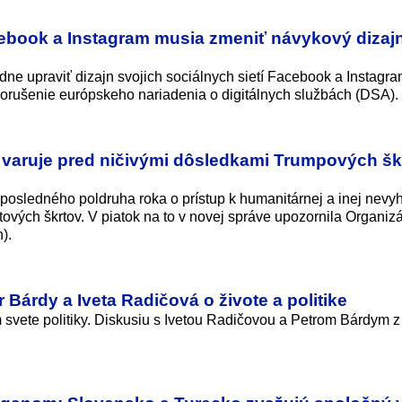
cebook a Instagram musia zmeniť návykový dizajn
e upraviť dizajn svojich sociálnych sietí Facebook a Instagra
porušenie európskeho nariadenia o digitálnych službách (DSA).
 varuje pred ničivými dôsledkami Trumpových šk
 posledného poldruha roka o prístup k humanitárnej a inej nevy
vých škrtov. V piatok na to v novej správe upozornila Organiz
).
 Bárdy a Iveta Radičová o živote a politike
svete politiky. Diskusiu s Ivetou Radičovou a Petrom Bárdym 