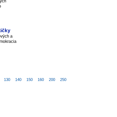
kych
o
tičky
ových a
emokracia
130
140
150
160
200
250