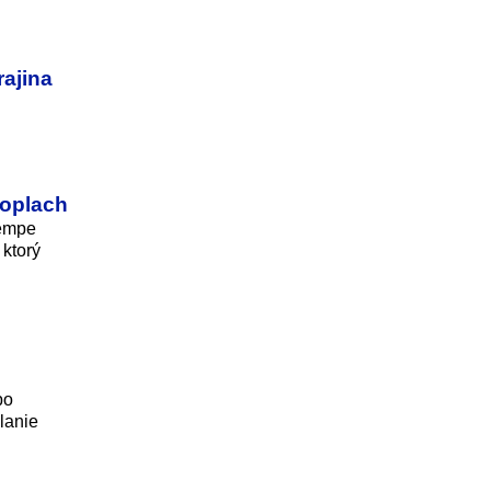
rajina
poplach
tempe
 ktorý
po
lanie