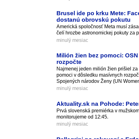
Brusel ide po krku Mete: Fa
dostanú obrovskú pokutu
Americká spoločnosť Meta musí zásadn
čelí hrozbe astronomickej pokuty za 
minulý mesiac
Milión žien bez pomoci: OSN
rozpočte
Najmenej jeden milión žien prišiel za
pomoci v dôsledku masívnych rozpočto
Spojených národov Ženy (UN Women
minulý mesiac
Aktuality.sk na Pohode: Peter
Prvá slovenská premiérka v mužskom 
monitorujeme od 12:45.
minulý mesiac