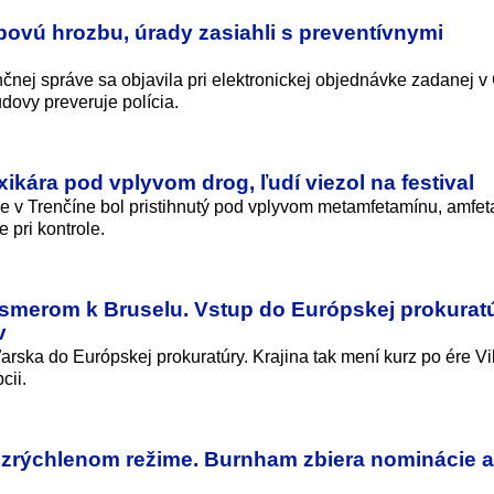
bovú hrozbu, úrady zasiahli s preventívnymi
ej správe sa objavila pri elektronickej objednávke zadanej v
udovy preveruje polícia.
axikára pod vplyvom drog, ľudí viezol na festival
ie v Trenčíne bol pristihnutý pod vplyvom metamfetamínu, amfe
 pri kontrole.
smerom k Bruselu. Vstup do Európskej prokurat
v
rska do Európskej prokuratúry. Krajina tak mení kurz po ére Vi
cii.
 v zrýchlenom režime. Burnham zbiera nominácie 