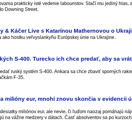
nia prakticky isté vedenie labouristov. Stačí mu jediný hlas, 
 do Downing Street.
dy & Káčer Live s Katarínou Mathernovou o Ukraj
a ako hostku veľvyslankyňu Európskej únie na Ukrajine.
ých S‑400. Turecko ich chce predať, aby sa vráti
redať ruský systém S-400. Ankara sa chce zbaviť sporných rakie
hačkám F-35.
 milióny eur, mnohí znovu skončia v evidencii 
 desiatky miliónov eur, ale nevie, či ľuďom naozaj pomáhajú nájs
jú na vážne medzery v dátach. Časť absolventov sa po kurzoch