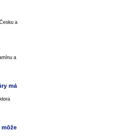
 Česku a
tamínu a
úry má
ktora
a môže