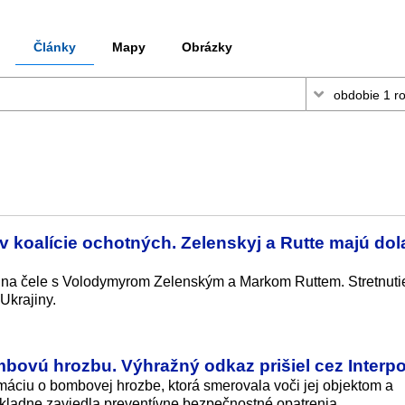
Články
Mapy
Obrázky
ov koalície ochotných. Zelenskyj a Rutte majú dol
ých na čele s Volodymyrom Zelenským a Markom Ruttem. Stretnut
Ukrajiny.
bovú hrozbu. Výhražný odkaz prišiel cez Interpo
rmáciu o bombovej hrozbe, ktorá smerovala voči jej objektom a
kladne zaviedla preventívne bezpečnostné opatrenia.