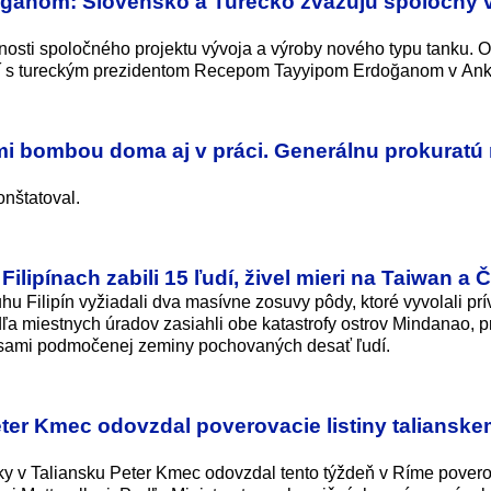
doganom: Slovensko a Turecko zvažujú spoločný 
osti spoločného projektu vývoja a výroby nového typu tanku. O
aní s tureckým prezidentom Recepom Tayyipom Erdoğanom v Ank
 mi bombou doma aj v práci. Generálnu prokuratú
onštatoval.
ilipínach zabili 15 ľudí, živel mieri na Taiwan a 
hu Filipín vyžiadali dva masívne zosuvy pôdy, ktoré vyvolali pr
ľa miestnych úradov zasiahli obe katastrofy ostrov Mindanao, 
asami podmočenej zeminy pochovaných desať ľudí.
ter Kmec odovzdal poverovacie listiny taliansk
ky v Taliansku Peter Kmec odovzdal tento týždeň v Ríme pover