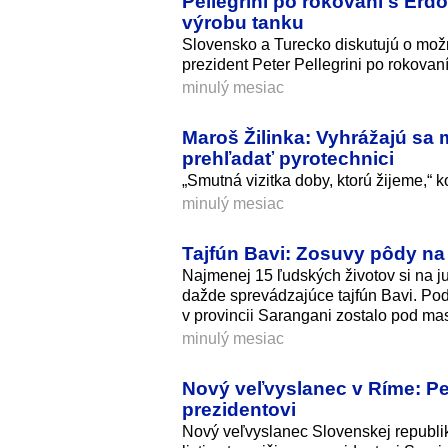
Pellegrini po rokovaní s Er
výrobu tanku
Slovensko a Turecko diskutujú o možn
prezident Peter Pellegrini po rokov
minulý mesiac
Maroš Žilinka: Vyhrážajú sa
prehľadať pyrotechnici
„Smutná vizitka doby, ktorú žijeme,“ k
minulý mesiac
Tajfún Bavi: Zosuvy pôdy na F
Najmenej 15 ľudských životov si na ju
dažde sprevádzajúce tajfún Bavi. Pod
v provincii Sarangani zostalo pod m
minulý mesiac
Nový veľvyslanec v Ríme: Pe
prezidentovi
Nový veľvyslanec Slovenskej republi