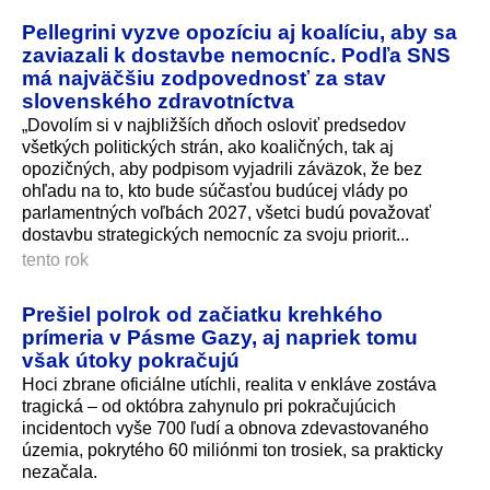
Pellegrini vyzve opozíciu aj koalíciu, aby sa
zaviazali k dostavbe nemocníc. Podľa SNS
má najväčšiu zodpovednosť za stav
slovenského zdravotníctva
„Dovolím si v najbližších dňoch osloviť predsedov
všetkých politických strán, ako koaličných, tak aj
opozičných, aby podpisom vyjadrili záväzok, že bez
ohľadu na to, kto bude súčasťou budúcej vlády po
parlamentných voľbách 2027, všetci budú považovať
dostavbu strategických nemocníc za svoju priorit...
tento rok
Prešiel polrok od začiatku krehkého
prímeria v Pásme Gazy, aj napriek tomu
však útoky pokračujú
Hoci zbrane oficiálne utíchli, realita v enkláve zostáva
tragická – od októbra zahynulo pri pokračujúcich
incidentoch vyše 700 ľudí a obnova zdevastovaného
územia, pokrytého 60 miliónmi ton trosiek, sa prakticky
nezačala.