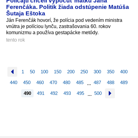
Policajti chceli vypočuť matku Jána
Ferenčáka. Politik žiada odstúpenie Matúša
Šutaja Eštoka
Ján Ferenčák hovorí, že polícia pod vedením ministra
vnútra je políciou lynču, zastrašovania 60. rokov
komunizmu a používa gestapácke metódy.
tento rok
1
50
100
150
200
250
300
350
400
440
450
460
470
480
485
487
488
489
…
490
491
492
493
495
500
…