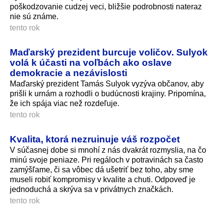
poškodzovanie cudzej veci, bližšie podrobnosti nateraz
nie sú známe.
tento rok
Maďarský prezident burcuje voličov. Sulyok
volá k účasti na voľbách ako oslave
demokracie a nezávislosti
Maďarský prezident Tamás Sulyok vyzýva občanov, aby
prišli k urnám a rozhodli o budúcnosti krajiny. Pripomína,
že ich spája viac než rozdeľuje.
tento rok
Kvalita, ktorá nezruinuje váš rozpočet
V súčasnej dobe si mnohí z nás dvakrát rozmyslia, na čo
minú svoje peniaze. Pri regáloch v potravinách sa často
zamýšľame, či sa vôbec dá ušetriť bez toho, aby sme
museli robiť kompromisy v kvalite a chuti. Odpoveď je
jednoduchá a skrýva sa v privátnych značkách.
tento rok