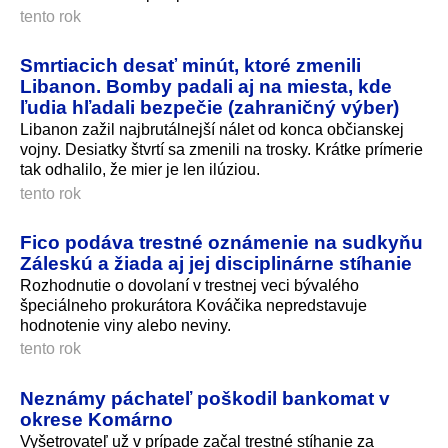
tento rok
Smrtiacich desať minút, ktoré zmenili
Libanon. Bomby padali aj na miesta, kde
ľudia hľadali bezpečie (zahraničný výber)
Libanon zažil najbrutálnejší nálet od konca občianskej
vojny. Desiatky štvrtí sa zmenili na trosky. Krátke prímerie
tak odhalilo, že mier je len ilúziou.
tento rok
Fico podáva trestné oznámenie na sudkyňu
Záleskú a žiada aj jej disciplinárne stíhanie
Rozhodnutie o dovolaní v trestnej veci bývalého
špeciálneho prokurátora Kováčika nepredstavuje
hodnotenie viny alebo neviny.
tento rok
Neznámy páchateľ poškodil bankomat v
okrese Komárno
Vyšetrovateľ už v prípade začal trestné stíhanie za