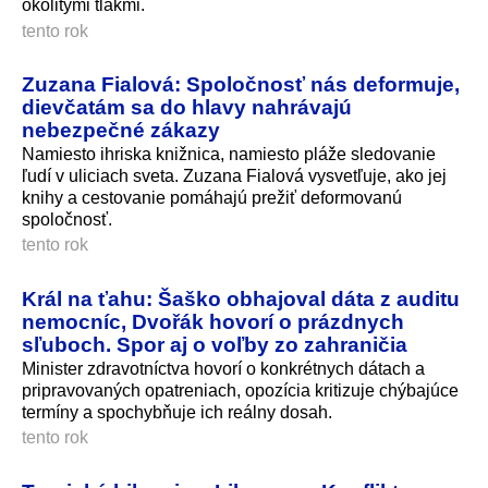
okolitými tlakmi.
tento rok
Zuzana Fialová: Spoločnosť nás deformuje,
dievčatám sa do hlavy nahrávajú
nebezpečné zákazy
Namiesto ihriska knižnica, namiesto pláže sledovanie
ľudí v uliciach sveta. Zuzana Fialová vysvetľuje, ako jej
knihy a cestovanie pomáhajú prežiť deformovanú
spoločnosť.
tento rok
Král na ťahu: Šaško obhajoval dáta z auditu
nemocníc, Dvořák hovorí o prázdnych
sľuboch. Spor aj o voľby zo zahraničia
Minister zdravotníctva hovorí o konkrétnych dátach a
pripravovaných opatreniach, opozícia kritizuje chýbajúce
termíny a spochybňuje ich reálny dosah.
tento rok