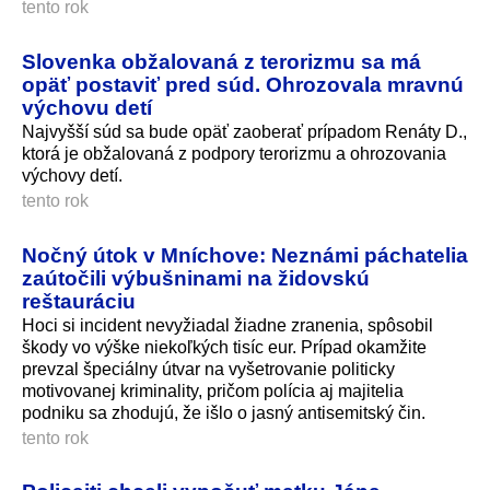
tento rok
Slovenka obžalovaná z terorizmu sa má
opäť postaviť pred súd. Ohrozovala mravnú
výchovu detí
Najvyšší súd sa bude opäť zaoberať prípadom Renáty D.,
ktorá je obžalovaná z podpory terorizmu a ohrozovania
výchovy detí.
tento rok
Nočný útok v Mníchove: Neznámi páchatelia
zaútočili výbušninami na židovskú
reštauráciu
Hoci si incident nevyžiadal žiadne zranenia, spôsobil
škody vo výške niekoľkých tisíc eur. Prípad okamžite
prevzal špeciálny útvar na vyšetrovanie politicky
motivovanej kriminality, pričom polícia aj majitelia
podniku sa zhodujú, že išlo o jasný antisemitský čin.
tento rok