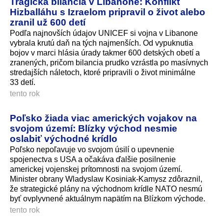
Tragická bilancia v Libanone: Konflikt
Hizballáhu s Izraelom pripravil o život alebo
zranil už 600 detí
Podľa najnovších údajov UNICEF si vojna v Libanone
vybrala krutú daň na tých najmenších. Od vypuknutia
bojov v marci hlásia úrady takmer 600 detských obetí a
zranených, pričom bilancia prudko vzrástla po masívnych
stredajších náletoch, ktoré pripravili o život minimálne
33 detí.
tento rok
Poľsko žiada viac amerických vojakov na
svojom území: Blízky východ nesmie
oslabiť východné krídlo
Poľsko nepoľavuje vo svojom úsilí o upevnenie
spojenectva s USA a očakáva ďalšie posilnenie
americkej vojenskej prítomnosti na svojom území.
Minister obrany Wladyslaw Kosiniak-Kamysz zdôraznil,
že strategické plány na východnom krídle NATO nesmú
byť ovplyvnené aktuálnym napätím na Blízkom východe.
tento rok