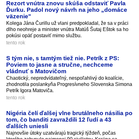
Rezort vnútra znovu skúša odstaviť Pavla
Ďurku. Padol nový návrh na jeho „domáce
väzenie"
Kolega Jána Čurillu už vlani predpokladal, že sa v práci
dlho neohreje a minister vnútra Matúš Šutaj Eštok sa ho
pokúsi opäť postaviť mimo službu.
tento rok
S tým nie, s tamtým tiež nie. Petrík z PS:
Poviem to jasne a stručne, nechceme
vládnuť s Matovičom
Chaotický, nepredvídateľný, nespoľahlivý do koalície,
zhodnotila poslankyňa Progresívneho Slovenska Simona
Petrík Igora Matoviča.
tento rok
Nigéria čelí ďalšej vlne brutálneho násilia po
tom, čo banditi zavraždili 12 ľudí a 43
ďalších uniesli
Najnovšie útoky uzatvárajú tragický týždeň, počas