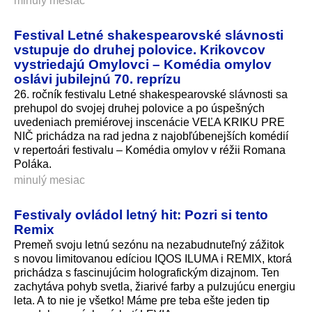
minulý mesiac
Festival Letné shakespearovské slávnosti
vstupuje do druhej polovice. Krikovcov
vystriedajú Omylovci – Komédia omylov
oslávi jubilejnú 70. reprízu
26. ročník festivalu Letné shakespearovské slávnosti sa
prehupol do svojej druhej polovice a po úspešných
uvedeniach premiérovej inscenácie VEĽA KRIKU PRE
NIČ prichádza na rad jedna z najobľúbenejších komédií
v repertoári festivalu – Komédia omylov v réžii Romana
Poláka.
minulý mesiac
Festivaly ovládol letný hit: Pozri si tento
Remix
Premeň svoju letnú sezónu na nezabudnuteľný zážitok
s novou limitovanou edíciou IQOS ILUMA i REMIX, ktorá
prichádza s fascinujúcim holografickým dizajnom. Ten
zachytáva pohyb svetla, žiarivé farby a pulzujúcu energiu
leta. A to nie je všetko! Máme pre teba ešte jeden tip