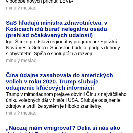
v podobe nových príchutí LEVIA.
minulý mesiac
SaS hľadajú ministra zdravotníctva, v
Košiciach idú búrať nelegálnu osadu
(prehľad očakávaných udalostí)
Igor Šimko predstaví regionálny program pre Spišskú
Novú Ves a Gelnicu. Súčasťou bude aj podpis dohody
s obyvateľmi Spiša o spolupráci a rozvoji.
minulý mesiac
Čína údajne zasahovala do amerických
volieb v roku 2020. Trump sľubuje
odtajnenie kľúčových informácií
Trump v mimoriadnom prejave obvinil Čínu z najväčšieho
úniku volebných dát v histórii USA. Sľubuje odtajnenie
zdrojov a tvrdí, že systém je hlboko zraniteľný.
minulý mesiac
„Naozaj mám emigrovať? Delia si nás ako