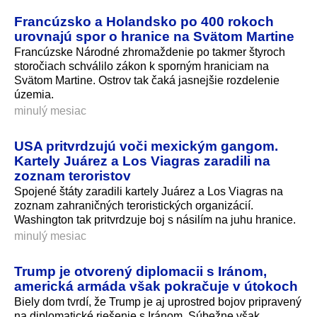
Francúzsko a Holandsko po 400 rokoch
urovnajú spor o hranice na Svätom Martine
Francúzske Národné zhromaždenie po takmer štyroch
storočiach schválilo zákon k sporným hraniciam na
Svätom Martine. Ostrov tak čaká jasnejšie rozdelenie
územia.
minulý mesiac
USA pritvrdzujú voči mexickým gangom.
Kartely Juárez a Los Viagras zaradili na
zoznam teroristov
Spojené štáty zaradili kartely Juárez a Los Viagras na
zoznam zahraničných teroristických organizácií.
Washington tak pritvrdzuje boj s násilím na juhu hranice.
minulý mesiac
Trump je otvorený diplomacii s Iránom,
americká armáda však pokračuje v útokoch
Biely dom tvrdí, že Trump je aj uprostred bojov pripravený
na diplomatické riešenie s Iránom. Súbežne však