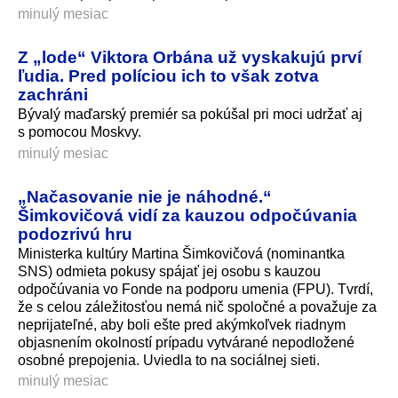
minulý mesiac
Z „lode“ Viktora Orbána už vyskakujú prví
ľudia. Pred políciou ich to však zotva
zachráni
Bývalý maďarský premiér sa pokúšal pri moci udržať aj
s pomocou Moskvy.
minulý mesiac
„Načasovanie nie je náhodné.“
Šimkovičová vidí za kauzou odpočúvania
podozrivú hru
Ministerka kultúry Martina Šimkovičová (nominantka
SNS) odmieta pokusy spájať jej osobu s kauzou
odpočúvania vo Fonde na podporu umenia (FPU). Tvrdí,
že s celou záležitosťou nemá nič spoločné a považuje za
neprijateľné, aby boli ešte pred akýmkoľvek riadnym
objasnením okolností prípadu vytvárané nepodložené
osobné prepojenia. Uviedla to na sociálnej sieti.
minulý mesiac