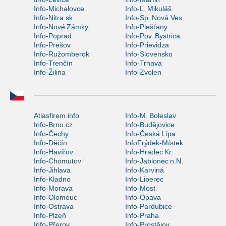
Info-Michalovce
Info-L. Mikuláš
Info-Nitra.sk
Info-Sp. Nová Ves
Info-Nové Zámky
Info-Piešťany
Info-Poprad
Info-Pov. Bystrica
Info-Prešov
Info-Prievidza
Info-Ružomberok
Info-Slovensko
Info-Trenčín
Info-Trnava
Info-Žilina
Info-Zvolen
Atlasfirem.info
Info-M. Boleslav
Info-Brno.cz
Info-Budějovice
Info-Čechy
Info-Česká Lípa
Info-Děčín
InfoFrýdek-Místek
Info-Havířov
Info-Hradec Kr.
Info-Chomutov
Info-Jablonec n.N.
Info-Jihlava
Info-Karviná
Info-Kladno
Info-Liberec
Info-Morava
Info-Most
Info-Olomouc
Info-Opava
Info-Ostrava
Info-Pardubice
Info-Plzeň
Info-Praha
Info-Přerov
Info-Prostějov