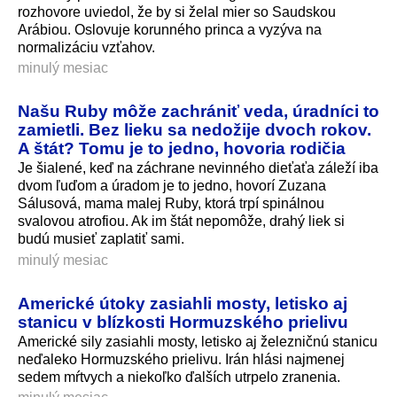
rozhovore uviedol, že by si želal mier so Saudskou
Arábiou. Oslovuje korunného princa a vyzýva na
normalizáciu vzťahov.
minulý mesiac
Našu Ruby môže zachrániť veda, úradníci to
zamietli. Bez lieku sa nedožije dvoch rokov.
A štát? Tomu je to jedno, hovoria rodičia
Je šialené, keď na záchrane nevinného dieťaťa záleží iba
dvom ľuďom a úradom je to jedno, hovorí Zuzana
Sálusová, mama malej Ruby, ktorá trpí spinálnou
svalovou atrofiou. Ak im štát nepomôže, drahý liek si
budú musieť zaplatiť sami.
minulý mesiac
Americké útoky zasiahli mosty, letisko aj
stanicu v blízkosti Hormuzského prielivu
Americké sily zasiahli mosty, letisko aj železničnú stanicu
neďaleko Hormuzského prielivu. Irán hlási najmenej
sedem mŕtvych a niekoľko ďalších utrpelo zranenia.