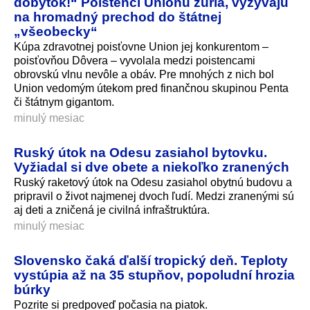
dobytok!“ Poistenci Unionu zúria, vyzývajú
na hromadný prechod do štátnej
„všeobecky“
Kúpa zdravotnej poisťovne Union jej konkurentom –
poisťovňou Dôvera – vyvolala medzi poistencami
obrovskú vlnu nevôle a obáv. Pre mnohých z nich bol
Union vedomým útekom pred finančnou skupinou Penta
či štátnym gigantom.
minulý mesiac
Ruský útok na Odesu zasiahol bytovku.
Vyžiadal si dve obete a niekoľko zranených
Ruský raketový útok na Odesu zasiahol obytnú budovu a
pripravil o život najmenej dvoch ľudí. Medzi zranenými sú
aj deti a zničená je civilná infraštruktúra.
minulý mesiac
Slovensko čaká ďalší tropický deň. Teploty
vystúpia až na 35 stupňov, popoludní hrozia
búrky
Pozrite si predpoveď počasia na piatok.