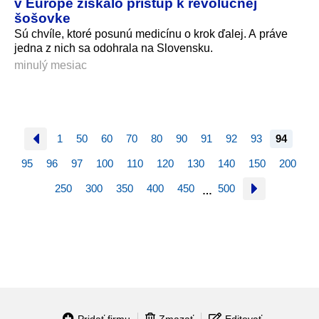
v Európe získalo prístup k revolučnej
šošovke
Sú chvíle, ktoré posunú medicínu o krok ďalej. A práve
jedna z nich sa odohrala na Slovensku.
minulý mesiac
1
50
60
70
80
90
91
92
93
94
95
96
97
100
110
120
130
140
150
200
250
300
350
400
450
500
…
Pridať firmu
Zmazať
Editovať