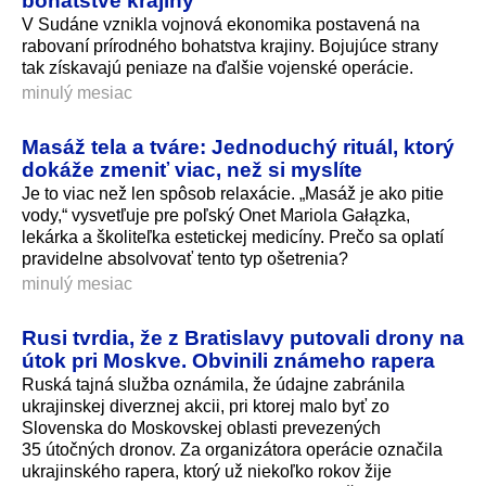
bohatstve krajiny
V Sudáne vznikla vojnová ekonomika postavená na
rabovaní prírodného bohatstva krajiny. Bojujúce strany
tak získavajú peniaze na ďalšie vojenské operácie.
minulý mesiac
Masáž tela a tváre: Jednoduchý rituál, ktorý
dokáže zmeniť viac, než si myslíte
Je to viac než len spôsob relaxácie. „Masáž je ako pitie
vody,“ vysvetľuje pre poľský Onet Mariola Gałązka,
lekárka a školiteľka estetickej medicíny. Prečo sa oplatí
pravidelne absolvovať tento typ ošetrenia?
minulý mesiac
Rusi tvrdia, že z Bratislavy putovali drony na
útok pri Moskve. Obvinili známeho rapera
Ruská tajná služba oznámila, že údajne zabránila
ukrajinskej diverznej akcii, pri ktorej malo byť zo
Slovenska do Moskovskej oblasti prevezených
35 útočných dronov. Za organizátora operácie označila
ukrajinského rapera, ktorý už niekoľko rokov žije