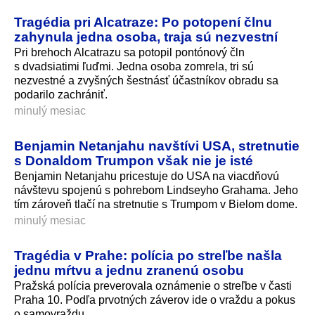
Tragédia pri Alcatraze: Po potopení člnu
zahynula jedna osoba, traja sú nezvestní
Pri brehoch Alcatrazu sa potopil pontónový čln
s dvadsiatimi ľuďmi. Jedna osoba zomrela, tri sú
nezvestné a zvyšných šestnásť účastníkov obradu sa
podarilo zachrániť.
minulý mesiac
Benjamin Netanjahu navštívi USA, stretnutie
s Donaldom Trumpon však nie je isté
Benjamin Netanjahu pricestuje do USA na viacdňovú
návštevu spojenú s pohrebom Lindseyho Grahama. Jeho
tím zároveň tlačí na stretnutie s Trumpom v Bielom dome.
minulý mesiac
Tragédia v Prahe: polícia po streľbe našla
jednu mŕtvu a jednu zranenú osobu
Pražská polícia preverovala oznámenie o streľbe v časti
Praha 10. Podľa prvotných záverov ide o vraždu a pokus
o samovraždu.