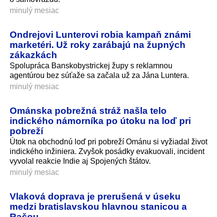
minulý mesiac
Ondrejovi Lunterovi robia kampaň známi
marketéri. Už roky zarábajú na župných
zákazkách
Spolupráca Banskobystrickej župy s reklamnou
agentúrou bez súťaže sa začala už za Jána Luntera.
minulý mesiac
Ománska pobrežná stráž našla telo
indického námorníka po útoku na loď pri
pobreží
Útok na obchodnú loď pri pobreží Ománu si vyžiadal život
indického inžiniera. Zvyšok posádky evakuovali, incident
vyvolal reakcie Indie aj Spojených štátov.
minulý mesiac
Vlaková doprava je prerušená v úseku
medzi bratislavskou hlavnou stanicou a
Račou