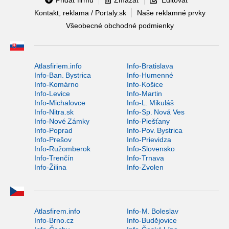
Kontakt, reklama / Portaly.sk
Naše reklamné prvky
Všeobecné obchodné podmienky
Atlasfiriem.info
Info-Bratislava
Info-Ban. Bystrica
Info-Humenné
Info-Komárno
Info-Košice
Info-Levice
Info-Martin
Info-Michalovce
Info-L. Mikuláš
Info-Nitra.sk
Info-Sp. Nová Ves
Info-Nové Zámky
Info-Piešťany
Info-Poprad
Info-Pov. Bystrica
Info-Prešov
Info-Prievidza
Info-Ružomberok
Info-Slovensko
Info-Trenčín
Info-Trnava
Info-Žilina
Info-Zvolen
Atlasfirem.info
Info-M. Boleslav
Info-Brno.cz
Info-Budějovice