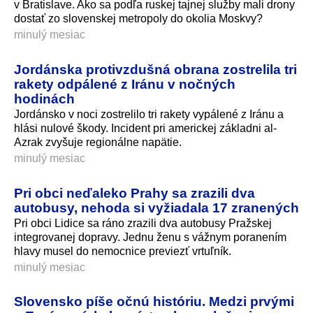
v Bratislave. Ako sa podľa ruskej tajnej služby mali drony
dostať zo slovenskej metropoly do okolia Moskvy?
minulý mesiac
Jordánska protivzdušná obrana zostrelila tri
rakety odpálené z Iránu v nočných
hodinách
Jordánsko v noci zostrelilo tri rakety vypálené z Iránu a
hlási nulové škody. Incident pri americkej základni al-
Azrak zvyšuje regionálne napätie.
minulý mesiac
Pri obci neďaleko Prahy sa zrazili dva
autobusy, nehoda si vyžiadala 17 zranených
Pri obci Lidice sa ráno zrazili dva autobusy Pražskej
integrovanej dopravy. Jednu ženu s vážnym poranením
hlavy musel do nemocnice previezť vrtuľník.
minulý mesiac
Slovensko píše očnú históriu. Medzi prvými