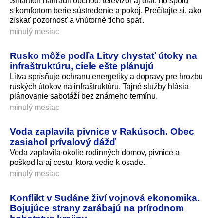
Smartfón nahradil obchod, televízor aj diár, no spolu
s komfortom berie sústredenie a pokoj. Prečítajte si, ako
získať pozornosť a vnútorné ticho späť.
minulý mesiac
Rusko môže podľa Litvy chystať útoky na
infraštruktúru, ciele ešte plánujú
Litva sprísňuje ochranu energetiky a dopravy pre hrozbu
ruských útokov na infraštruktúru. Tajné služby hlásia
plánovanie sabotáží bez známeho termínu.
minulý mesiac
Voda zaplavila pivnice v Rakúsoch. Obec
zasiahol prívalový dážď
Voda zaplavila okolie rodinných domov, pivnice a
poškodila aj cestu, ktorá vedie k osade.
minulý mesiac
Konflikt v Sudáne živí vojnová ekonomika.
Bojujúce strany zarábajú na prírodnom